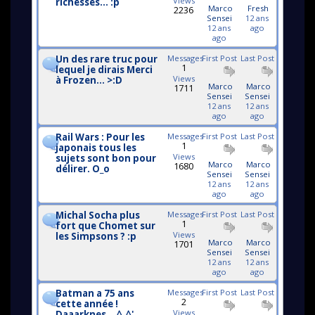
Views
richesses... :p
Marco
Fresh
2236
Sensei
12 ans
12 ans
ago
ago
Un des rare truc pour
Messages
First Post
Last Post
1
lequel je dirais Merci
Views
à Frozen... >:D
Marco
Marco
1711
Sensei
Sensei
12 ans
12 ans
ago
ago
Rail Wars : Pour les
Messages
First Post
Last Post
1
japonais tous les
Views
sujets sont bon pour
Marco
Marco
1680
délirer. O_o
Sensei
Sensei
12 ans
12 ans
ago
ago
Michal Socha plus
Messages
First Post
Last Post
1
fort que Chomet sur
Views
les Simpsons ? :p
Marco
Marco
1701
Sensei
Sensei
12 ans
12 ans
ago
ago
Batman a 75 ans
Messages
First Post
Last Post
2
cette année !
Views
Daaarknes... ^_^'