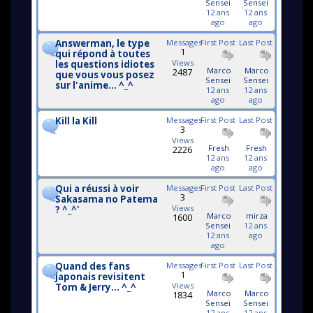
Sensei
Sensei
12 ans
12 ans
ago
ago
Answerman, le type
Messages
First Post
Last Post
1
qui répond à toutes
Views
les questions idiotes
Marco
Marco
2487
que vous vous posez
Sensei
Sensei
sur l'anime... ^_^
12 ans
12 ans
ago
ago
Kill la Kill
Messages
First Post
Last Post
3
Views
Fresh
Fresh
2226
12 ans
12 ans
ago
ago
Qui a réussi à voir
Messages
First Post
Last Post
3
Sakasama no Patema
Views
? ^_^'
Marco
mirza
1600
Sensei
12 ans
12 ans
ago
ago
Quand des fans
Messages
First Post
Last Post
1
japonais revisitent
Views
Tom & Jerry... ^_^
Marco
Marco
1834
Sensei
Sensei
12 ans
12 ans