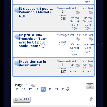
ago
Et c'est partit pour...
Messages
First Post
Last Post
2
Pokemon + Marvel ?
Views
O_o
Marco
Marco
1718
Sensei
Sensei
13 ans
12 ans
ago
ago
Un ptit studio
Messages
First Post
Last Post
3
Frenchie en Team
Views
avec les US pour
Marco
macromaster_42
1961
Sonic Boom ! ^_^
Sensei
12 ans
12 ans
ago
ago
Exposition sur le
Messages
First Post
Last Post
1
itaf
itaf
dessin animé
12
12
Views
1837
ans ago
ans ago
Page:
1
15
16
17
18
19
20
21
22
All RSS