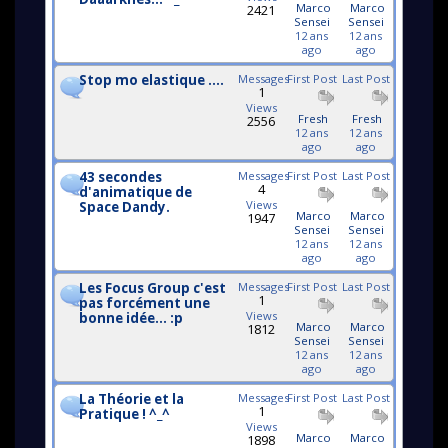
Marco
Marco
2421
Sensei
Sensei
12 ans
12 ans
ago
ago
Stop mo elastique ....
Messages
First Post
Last Post
1
Views
Fresh
Fresh
2556
12 ans
12 ans
ago
ago
43 secondes
Messages
First Post
Last Post
4
d'animatique de
Views
Space Dandy.
Marco
Marco
1947
Sensei
Sensei
12 ans
12 ans
ago
ago
Les Focus Group c'est
Messages
First Post
Last Post
1
pas forcément une
Views
bonne idée... :p
Marco
Marco
1812
Sensei
Sensei
12 ans
12 ans
ago
ago
La Théorie et la
Messages
First Post
Last Post
1
Pratique ! ^_^
Views
Marco
Marco
1898