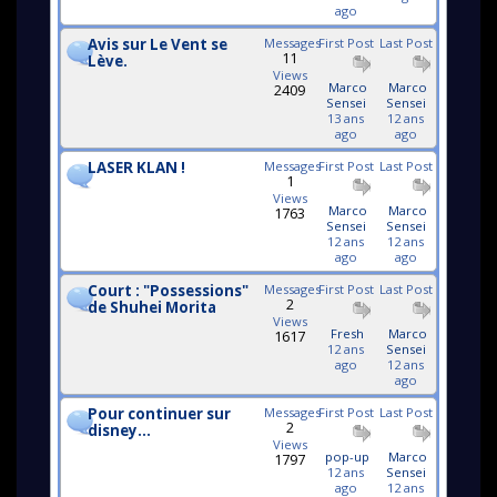
ago
Avis sur Le Vent se
Messages
First Post
Last Post
11
Lève.
Views
Marco
Marco
2409
Sensei
Sensei
13 ans
12 ans
ago
ago
LASER KLAN !
Messages
First Post
Last Post
1
Views
Marco
Marco
1763
Sensei
Sensei
12 ans
12 ans
ago
ago
Court : "Possessions"
Messages
First Post
Last Post
2
de Shuhei Morita
Views
Fresh
Marco
1617
12 ans
Sensei
ago
12 ans
ago
Pour continuer sur
Messages
First Post
Last Post
2
disney...
Views
pop-up
Marco
1797
12 ans
Sensei
ago
12 ans