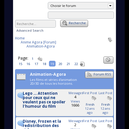
Choisir le forum
Recherche
Advanced Search
Home
Anime Agora [Forum]
Animation-Agora
Page:
1
15
16
17
18
19
20
21
22
Animation-Agora
Forum RSS
Les films et séries d'animation
2D/3D de tous les horizons.
Lego ... Attention
Messages
First Post
Last Post
4
pour ceux qui ne
Views
veulent pas ce spoiler
Fresh
Fresh
1666
l'humour du film
12 ans
12 ans
ago
ago
Disney, Frozen et la
Messages
First Post
Last Post
2
redistribution des