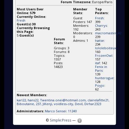
Forum Timezone:
Europe/Paris
Most Users Ever
Member
Top
Online:
579
Stats:
Posters:
Currently Online:
Guest
Fresh
:
Fresh
Posters: 147
399
Guest(s)
30
Members:
Charrys
:
Currently Browsing
192
243
this Page:
Moderators:
macromaster_42
:
5
Guest(s)
0
239
Forum
Admins: 1
tsatse
:
Stats:
234
Groups: 3
lololeboiteux
:
Forums: 8
160
Topics:
FrozenOwl
:
1557
157
Posts:
itaf
: 142
14823
Fenix in
Paris
:
139
hunterogue
:
128
Poyjo
:
62
Newest Members:
karl22
, hans22
, Twentina.onei@hotmail.com
, clairelafitte21
,
Biboutaine
, 237
, JiKenji
, voidless-city
, Devil
, Dirhar2323
Administrators:
Marco Sensei: 11240
©
Simple:Press
—