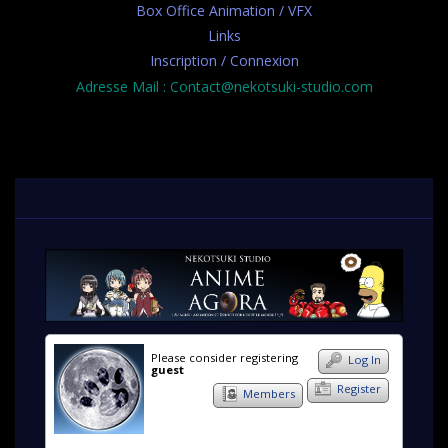
Box Office Animation / VFX
Links
Inscription / Connexion
Adresse Mail : Contact@nekotsuki-studio.com
Please consider registering
Log In
guest
Register
Members