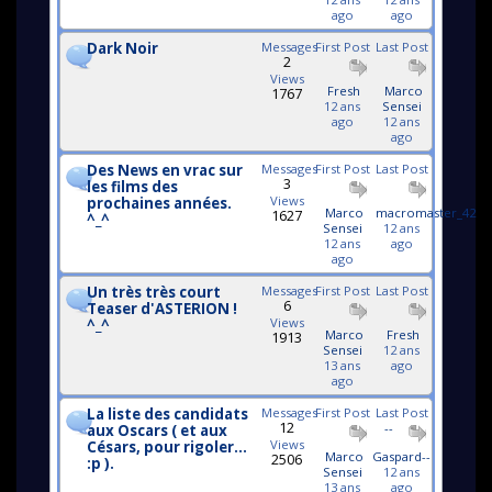
ago
ago
Dark Noir
Messages
First Post
Last Post
2
Views
Fresh
Marco
1767
12 ans
Sensei
ago
12 ans
ago
Des News en vrac sur
Messages
First Post
Last Post
3
les films des
Views
prochaines années.
Marco
macromaster_42
1627
^_^
Sensei
12 ans
12 ans
ago
ago
Un très très court
Messages
First Post
Last Post
6
Teaser d'ASTERION !
Views
^_^
Marco
Fresh
1913
Sensei
12 ans
13 ans
ago
ago
La liste des candidats
Messages
First Post
Last Post
12
--
aux Oscars ( et aux
Views
Césars, pour rigoler...
Marco
Gaspard--
2506
:p ).
Sensei
12 ans
13 ans
ago