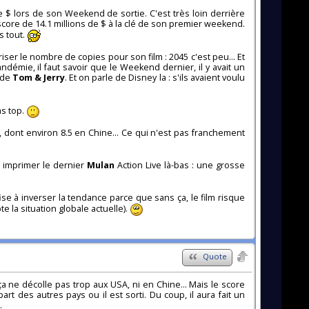
de $ lors de son Weekend de sortie. C'est très loin derrière
core de 14.1 millions de $ à la clé de son premier weekend.
s tout.
ser le nombre de copies pour son film : 2045 c'est peu... Et
démie, il faut savoir que le Weekend dernier, il y avait un
 de
Tom & Jerry
. Et on parle de Disney la : s'ils avaient voulu
as top.
, dont environ 8.5 en Chine... Ce qui n'est pas franchement
u imprimer le dernier
Mulan
Action Live là-bas : une grosse
ise à inverser la tendance parce que sans ça, le film risque
la situation globale actuelle).
Quote
a ne décolle pas trop aux USA, ni en Chine... Mais le score
art des autres pays ou il est sorti. Du coup, il aura fait un
.