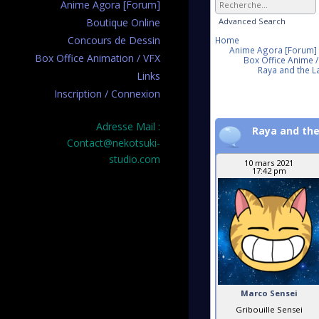
Anime Agora [Forum]
Advanced Search
Boutique Online
Concours de Dessin
Home
Anime Agora [Forum]
Box Office Animation / VFX
Box Office Anime /
Raya and the L
Links
Inscription / Connexion
Adresse Mail :
Raya and the
Contact@nekotsuki-
studio.com
10 mars 2021
17:42 pm
Marco Sensei
Gribouille Sensei