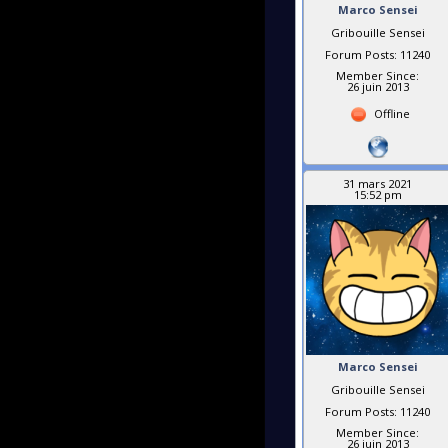
Marco Sensei
Gribouille Sensei
Forum Posts: 11240
Member Since:
26 juin 2013
Offline
31 mars 2021
15:52 pm
Marco Sensei
Gribouille Sensei
Forum Posts: 11240
Member Since:
26 juin 2013