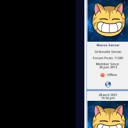
Marco Sensei
Gribouille Sensei
Forum Posts: 11240
Member Since:
26 juin 2013
Offline
28 avril 2021
16:56 pm