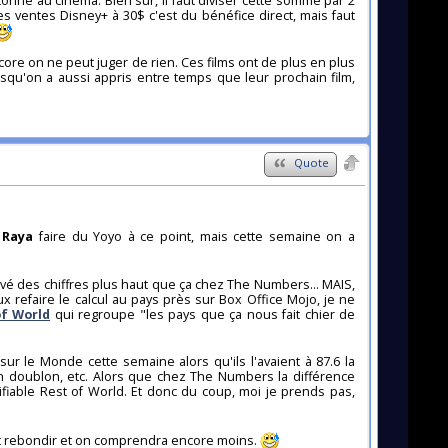
onne au cinéma. Bien sur, il faut diviser cette somme par 2
s ventes Disney+ à 30$ c'est du bénéfice direct, mais faut
ore on ne peut juger de rien. Ces films ont de plus en plus
isqu'on a aussi appris entre temps que leur prochain film,
Quote
r
Raya
faire du Yoyo à ce point, mais cette semaine on a
rouvé des chiffres plus haut que ça chez The Numbers... MAIS,
 refaire le calcul au pays près sur Box Office Mojo, je ne
of World
qui regroupe "les pays que ça nous fait chier de
 sur le Monde cette semaine alors qu'ils l'avaient à 87.6 la
un doublon, etc. Alors que chez The Numbers la différence
ifiable Rest of World. Et donc du coup, moi je prends pas,
ent rebondir et on comprendra encore moins.