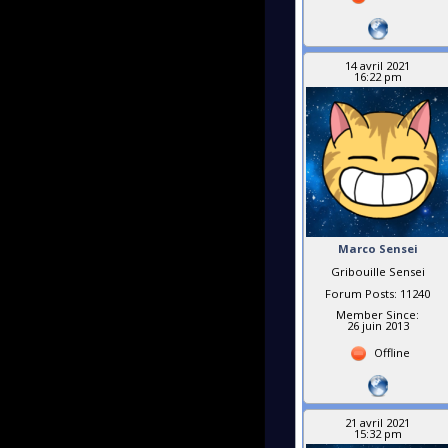
14 avril 2021
16:22 pm
Marco Sensei
Gribouille Sensei
Forum Posts: 11240
Member Since:
26 juin 2013
Offline
21 avril 2021
15:32 pm