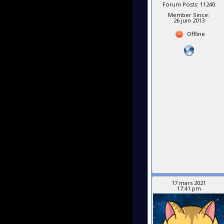
Forum Posts: 11240
Member Since:
26 juin 2013
Offline
17 mars 2021
17:41 pm