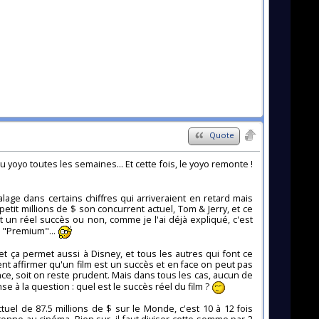
Quote
 yoyo toutes les semaines... Et cette fois, le yoyo remonte !
lage dans certains chiffres qui arriveraient en retard mais
 petit millions de $ son concurrent actuel, Tom & Jerry, et ce
t un réel succès ou non, comme je l'ai déjà expliqué, c'est
 "Premium"...
t ça permet aussi à Disney, et tous les autres qui font ce
nt affirmer qu'un film est un succès et en face on peut pas
fiance, soit on reste prudent. Mais dans tous les cas, aucun de
e à la question : quel est le succès réel du film ?
uel de 87.5 millions de $ sur le Monde, c'est 10 à 12 fois