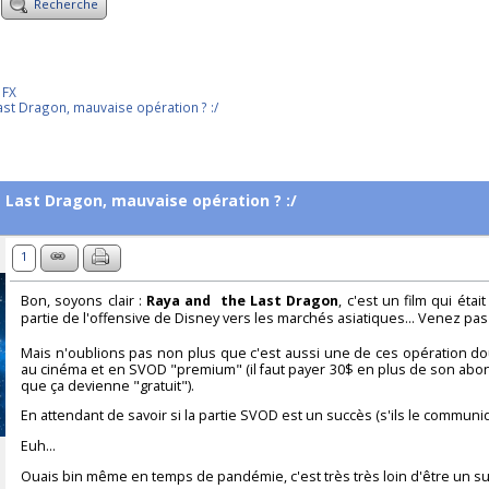
Recherche
 FX
ast Dragon, mauvaise opération ? :/
 Last Dragon, mauvaise opération ? :/
1
Bon, soyons clair :
Raya and the Last Dragon
, c'est un film qui éta
partie de l'offensive de Disney vers les marchés asiatiques... Venez pas 
Mais n'oublions pas non plus que c'est aussi une de ces opération d
au cinéma et en SVOD "premium" (il faut payer 30$ en plus de son abo
que ça devienne "gratuit").
En attendant de savoir si la partie SVOD est un succès (s'ils le communiq
Euh...
Ouais bin même en temps de pandémie, c'est très très loin d'être un suc