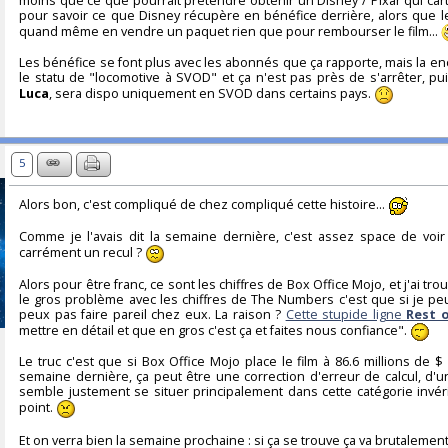
moins que ce que pourrait prétendre obtenir un Disney / Pixar qui cart
pour savoir ce que Disney récupère en bénéfice derrière, alors que le
quand même en vendre un paquet rien que pour rembourser le film...
Les bénéfice se font plus avec les abonnés que ça rapporte, mais la enc
le statu de "locomotive à SVOD" et ça n'est pas près de s'arrêter, pu
Luca
, sera dispo uniquement en SVOD dans certains pays.
5
Alors bon, c'est compliqué de chez compliqué cette histoire...
Comme je l'avais dit la semaine dernière, c'est assez space de voi
carrément un recul ?
Alors pour être franc, ce sont les chiffres de Box Office Mojo, et j'ai t
le gros problème avec les chiffres de The Numbers c'est que si je peux
peux pas faire pareil chez eux. La raison ?
Cette stupide ligne
Rest 
mettre en détail et que en gros c'est ça et faites nous confiance".
Le truc c'est que si Box Office Mojo place le film à 86.6 millions de $
semaine dernière, ça peut être une correction d'erreur de calcul, d'
semble justement se situer principalement dans cette catégorie invér
point.
Et on verra bien la semaine prochaine : si ça se trouve ça va brutalem