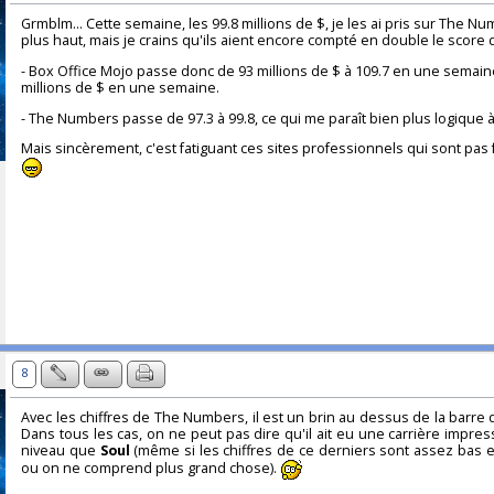
Grmblm... Cette semaine, les 99.8 millions de $, je les ai pris sur The 
plus haut, mais je crains qu'ils aient encore compté en double le score de
- Box Office Mojo passe donc de 93 millions de $ à 109.7 en une semaine
millions de $ en une semaine.
- The Numbers passe de 97.3 à 99.8, ce qui me paraît bien plus logique à 
Mais sincèrement, c'est fatiguant ces sites professionnels qui sont pas 
8
Avec les chiffres de The Numbers, il est un brin au dessus de la barre
Dans tous les cas, on ne peut pas dire qu'il ait eu une carrière impre
niveau que
Soul
(même si les chiffres de ce derniers sont assez bas e
ou on ne comprend plus grand chose).