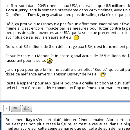
Le film, sorti dans 2045 cinémas aux USA, n'aura fait que 8.5 millions 
Tom & Jerry
, sorti la semaine précédente dans 2475 cinémas, avec un s
Or, même si
Tom & Jerry
avait un peu plus de salles, cela n'explique pa
Déjà, ça prouve que Disney n'a pas fait un effort monumental pour favori
même si c'est encore impacté par les mesures pour lutter contre la pan
peu plus de salles ouvertes aux USA que la semaine précédente, celle
avoir plus de salles, ils en auraient eu !
Donc, oui, 8.5 millions de $ en démarrage aux USA, c'est franchement p
Et sur le reste du Monde ? Un score global actuel de 26.5 millions de $
rassurant pour la suite.
J'ai un peu peur que le film ne souffre d'un effet "Boulet" qu'aurait p
dose de méfiance envers "la vision Disney" de l'Asie...
Reste à espérer pour eux que le bouche à oreille soit bon et qu'il suff
bel et bien d'être considéré comme un Flop (même en prenant en compte 
2
Finalement
Raya
s'en sort plutôt bien en 2ème semaine. Alors certes ç
ne s'est pas non plus cassé la figure, et c'est le cas aussi dans la plup
meilleur score sur cette 2ème semaine que sur celle de son démarrage