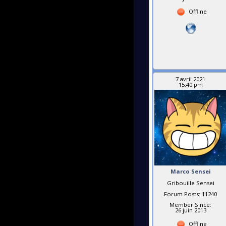
Offline
7 avril 2021
15:40 pm
Marco Sensei
Gribouille Sensei
Forum Posts: 11240
Member Since:
26 juin 2013
Offline