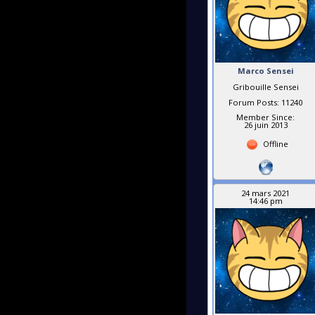
Marco Sensei
Gribouille Sensei
Forum Posts: 11240
Member Since:
26 juin 2013
Offline
24 mars 2021
14:46 pm