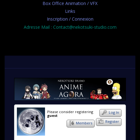
Box Office Animation / VFX
Links
Inscription / Connexion
Adresse Mail : Contact@nekotsuki-studio.com
Please consider registering
Log In
guest
Register
Members