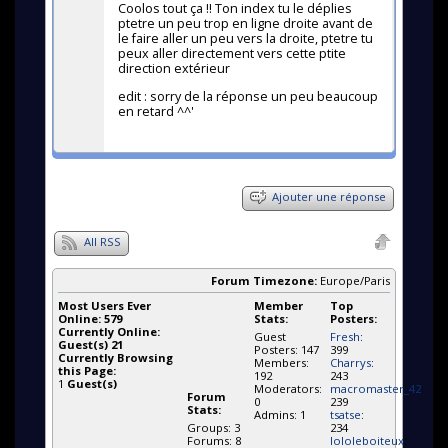
Coolos tout ça !! Ton index tu le déplies
ptetre un peu trop en ligne droite avant de
le faire aller un peu vers la droite, ptetre tu
peux aller directement vers cette ptite
direction extérieur
edit : sorry de la réponse un peu beaucoup
en retard ^^'
Ajouter une réponse
All RSS
Forum Timezone:
Europe/Paris
Most Users Ever
Member
Top
Online:
579
Stats:
Posters:
Currently Online:
Guest
Fresh
:
Guest(s)
21
Posters: 147
399
Currently Browsing
Members:
Charrys
:
this Page:
192
243
1
Guest(s)
Moderators:
macromaster_42
:
Forum
0
239
Stats:
Admins: 1
tsatse
:
Groups: 3
234
Forums: 8
lololeboiteux
: