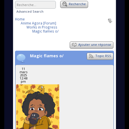
Recherche
Advanced Search
Home
Anime Agora [Forum]
Works in Progress
Magic flames o/
Ajouter une réponse
Magic flames o/
Topic RSS
11
mars
2025
12:48
pm