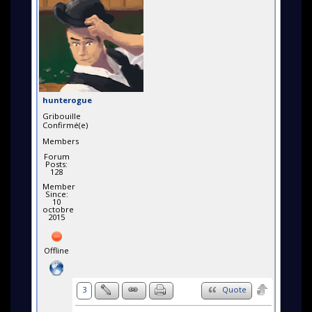
hunterogue
Gribouille
Confirmé(e)
Members
Forum
Posts:
128
Member
Since:
10
octobre
2015
Offline
3
Quote