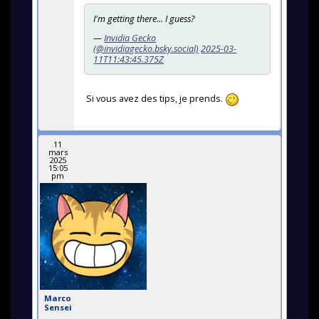
I'm getting there... I guess?
—
Invidia Gecko
(@invidiagecko.bsky.social)
2025-03-
11T11:43:45.375Z
Si vous avez des tips, je prends.
11
mars
2025
15:05
pm
Marco
Sensei