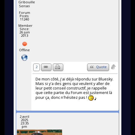
Gribouille
Sensei
Forum
Posts:
11240
Member
Since:
26 juin
2013
Offline
2
Quote
De mon côté, j'ai déjà répondu sur Bluesky.
Mais si y'a des gens qui veulent y aller de
leur petit conseil constructif, je rappelle
que cette partie du Forum est justement là
pour ça, donc n'hésitez pas !
2 avril
2025
23:35
pm