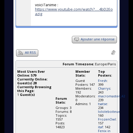
voici l'anime :
https://www.youtube.com/watch?.....4bD2Eo
azig
Ajouter une réponse
All RSS
Forum Timezone:
Europe/Paris
Most Users Ever
Member
Top
Online:
579
Stats:
Posters:
Currently Online:
Guest
Fresh
:
Guest(s)
28
Posters: 147
399
Currently Browsing
Members:
Charrys
:
this Page:
192
243
1
Guest(s)
Moderators:
macromaster_42
:
Forum
0
239
Stats:
Admins: 1
tsatse
:
Groups: 3
234
Forums: 8
lololeboiteux
:
Topics:
160
1557
FrozenOwl
:
Posts:
157
14823
itaf
: 142
Fenix in