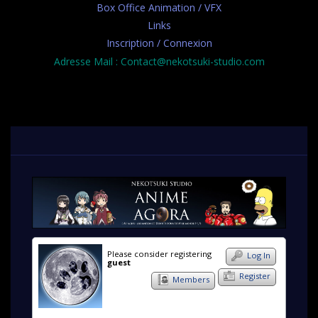
Box Office Animation / VFX
Links
Inscription / Connexion
Adresse Mail : Contact@nekotsuki-studio.com
Please consider registering
Log In
guest
Register
Members