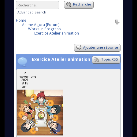
Recherche
Advanced Search
Home
Anime Agora [Forum]
Works in Progress
Exercice Atelier animation
Ajouter une réponse
Exercice Atelier animation
Topic RSS
2
novembre
2021
8:18
am