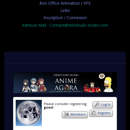
Box Office Animation / VFX
Links
Inscription / Connexion
Adresse Mail : Contact@nekotsuki-studio.com
Please consider registering
Log In
guest
Register
Members