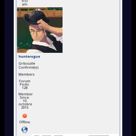
9:51
am
hunterogue
Gribouille
Confirmé(e)
Members
Forum
Posts:
128
Member
Since:
10
octobre
2015
Offline