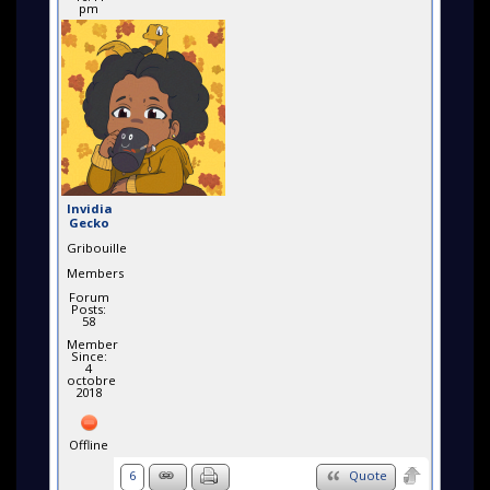
pm
Invidia
Gecko
Gribouille
Members
Forum
Posts:
58
Member
Since:
4
octobre
2018
Offline
6
Quote