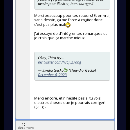
dessin pour illustrer, bon courage !!
Merci beaucoup pour tes retours! Et en vrai,
sans dessin, ça me force à cogiter donc
c'est pas plus mal
J'ai essayé de d'intégrer tes remarques et
je crois que ça marche mieux!
Okay, Third try...
pic.twitter.com/hvCJuz7dhg
— Invidia Gecko
(@Invidia_Gecko)
December 6, 2023
Merci encore, et n'hésite pas si tu vois
d'autres choses que je pourrais corriger!
(シ. .)シ
10
décembre