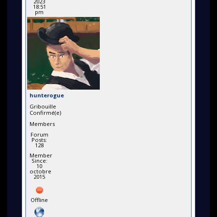
2023
18:51
pm
hunterogue
Gribouille
Confirmé(e)
Members
Forum
Posts:
128
Member
Since:
10
octobre
2015
Offline