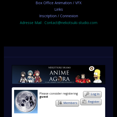
Box Office Animation / VFX
Links
Inscription / Connexion
Adresse Mail : Contact@nekotsuki-studio.com
Please consider registering
Log In
guest
Register
Members