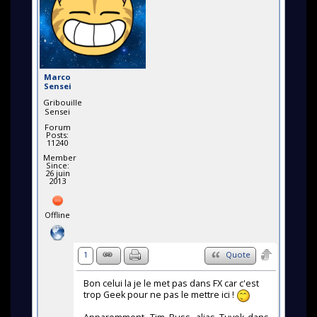
Marco
Sensei
Gribouille
Sensei
Forum
Posts:
11240
Member
Since:
26 juin
2013
Offline
1
Quote
Bon celui la je le met pas dans FX car c'est
trop Geek pour ne pas le mettre ici !