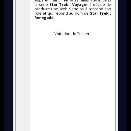
Apparemment, Tim Russ, alias Tuvok dans
la série
Star Trek : Voyager
à décidé de
produire une Web Serie ou il reprend son
rôle et qui répond au nom de
Star Trek :
Renegade
.
Voici donc le Teaser :