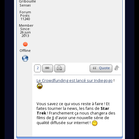
Gribouille
Sensei
Forum
Posts:
11240
Member
Since:
26 juin
2013
Offline
2
Quote
Le Crowdfunding est lancé sur Indiegogo
!
Vous savez ce qui vous reste à faire ! Et
faites tourner la news, les fans de
Star
Trek
! Franchement ça nous changera des
films de JJ d'avoir une nouvelle série de
qualité diffusée sur internet !