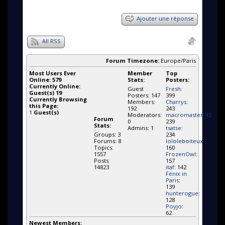
Ajouter une réponse
All RSS
Forum Timezone:
Europe/Paris
Most Users Ever
Member
Top
Online:
579
Stats:
Posters:
Currently Online:
Guest
Fresh
:
Guest(s)
19
Posters: 147
399
Currently Browsing
Members:
Charrys
:
this Page:
192
243
1
Guest(s)
Moderators:
macromaster_42
:
Forum
0
239
Stats:
Admins: 1
tsatse
:
Groups: 3
234
Forums: 8
lololeboiteux
:
Topics:
160
1557
FrozenOwl
:
Posts:
157
14823
itaf
: 142
Fenix in
Paris
:
139
hunterogue
:
128
Poyjo
:
62
Newest Members: