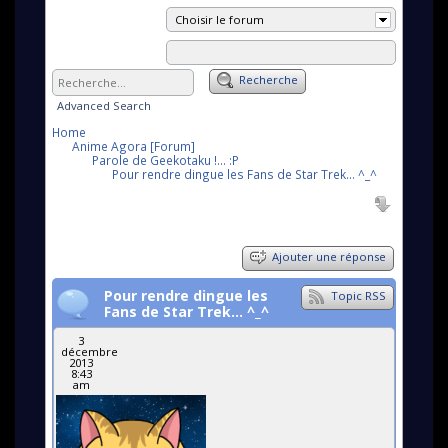
Choisir le forum
Recherche
Advanced Search
Home
Anime Agora [Forum]
Parole de Geekotaku !... :P
Pour rendre dingue les Fans de Star Trek... ^_^
Ajouter une réponse
Pour rendre dingue les
Topic RSS
Fans de Star Trek... ^_^
3
décembre
2013
8:43
am