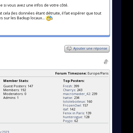
me si vous avez une infos de votre côté.
cela (les données étant détruite, il fait espérer que tout
 sur les Backup locaux...
).
Ajouter une réponse
Forum Timezone:
Europe/Paris
Member Stats:
Top Posters:
Guest Posters: 147
Fresh
: 399
Members: 192
Charrys
: 243
Moderators: 0
macromaster_42
: 239
Admins: 1
tsatse
: 234
lololeboiteux
: 160
FrozenOwl
: 157
itaf
: 142
Fenix in Paris
: 139
hunterogue
: 128
Poyjo
: 62
ar2323