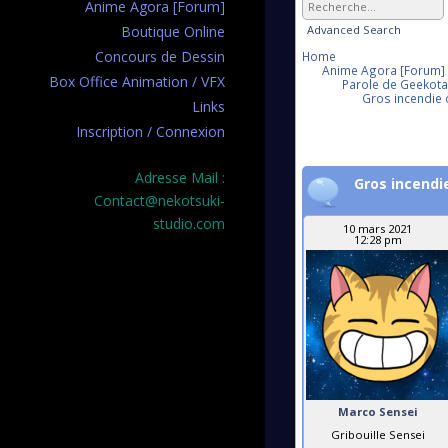
Anime Agora [Forum]
Advanced Search
Boutique Online
Concours de Dessin
Home
Anime Agora [Forum]
Box Office Animation / VFX
Parole de Geekotaku
Gros incendie 
Links
Inscription / Connexion
Adresse Mail :
Gros incendi
Contact@nekotsuki-
studio.com
10 mars 2021
12:28 pm
Marco Sensei
Gribouille Sensei