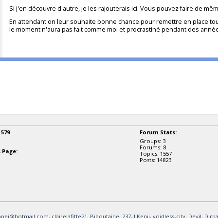
Si j'en découvre d'autre, je les rajouterais ici. Vous pouvez faire de mê
En attendant on leur souhaite bonne chance pour remettre en place tout 
le moment n'aura pas fait comme moi et procrastiné pendant des années
:
579
Forum Stats:
Groups: 3
Forums: 8
 Page:
Topics: 1557
Posts: 14823
.onei@hotmail.com
, clairelafitte21
, Biboutaine
, 237
, JiKenji
, voidless-city
, Devil
, Dirh