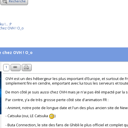
Recherche
 !... :P
chez OVH ! O_o
e chez OVH ! O_o
1
OVH est un des hébergeur les plus important d'Europe, et surtout de Fr
simplement fini en cendre, emportant avec lui tous les serveurs et t
De mon côté je suis aussi chez OVH mais je n'ai pas été impacté par la s
Par contre, y'a de très grosse perte côté site d'animation FR :
- Animint, notre pote de longue date et l'un des plus ancien site de Ne
- Catsuka (oui, LE Catsuka
)
- Buta Connection, le site des fans de Ghibli le plus officiel et complet qu'