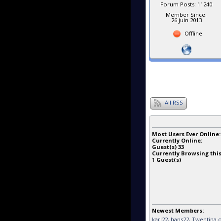
Forum Posts: 11240
Member Since:
26 juin 2013
Offline
All RSS
Most Users Ever Online
Currently Online:
Guest(s)
33
Currently Browsing this
1
Guest(s)
Newest Members:
karl22
, hans22
, Twentina