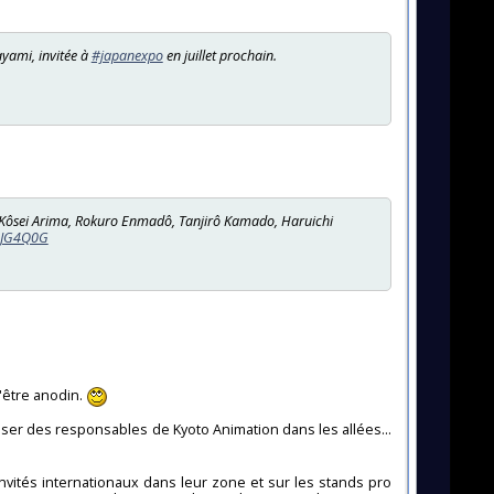
ayami, invitée à
#japanexpo
en juillet prochain.
ki, Kôsei Arima, Rokuro Enmadô, Tanjirô Kamado, Haruichi
NQJG4Q0G
d'être anodin.
iser des responsables de Kyoto Animation dans les allées...
'invités internationaux dans leur zone et sur les stands pro