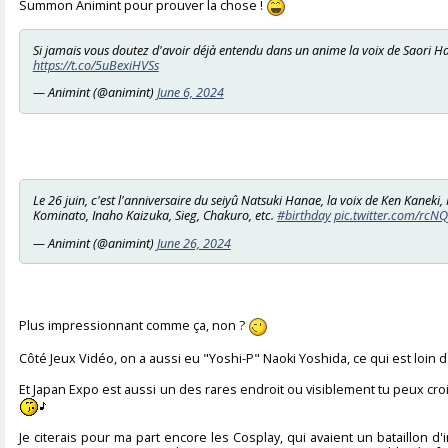
Summon Animint pour prouver la chose !
Si jamais vous doutez d'avoir déjà entendu dans un anime la voix de Saori H
https://t.co/5uBexiHVSs
— Animint (@animint)
June 6, 2024
Le 26 juin, c'est l'anniversaire du seiyû Natsuki Hanae, la voix de Ken Kane
Kominato, Inaho Kaizuka, Sieg, Chakuro, etc.
#birthday
pic.twitter.com/rc
— Animint (@animint)
June 26, 2024
Plus impressionnant comme ça, non ?
Côté Jeux Vidéo, on a aussi eu "Yoshi-P" Naoki Yoshida, ce qui est loin 
Et Japan Expo est aussi un des rares endroit ou visiblement tu peux cro
Je citerais pour ma part encore les Cosplay, qui avaient un bataillon d