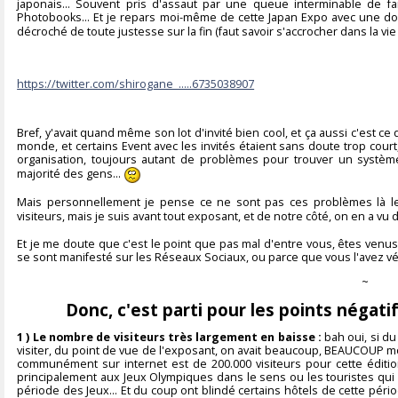
japonais... Souvent pris d'assaut par une queue interminable de fan
Photobooks... Et je repars moi-même de cette Japan Expo avec une d
décroché de toute justesse sur la fin (faut savoir s'accrocher dans la vi
https://twitter.com/shirogane_.....6735038907
Bref, y'avait quand même son lot d'invité bien cool, et ça aussi c'est ce 
monde, et certains Event avec les invités étaient sans doute trop court
organisation, toujours autant de problèmes pour trouver un système 
majorité des gens...
Mais personnellement je pense ce ne sont pas ces problèmes là les 
visiteurs, mais je suis avant tout exposant, et de notre côté, on en a v
Et je me doute que c'est le point que pas mal d'entre vous, êtes venus l
se sont manifesté sur les Réseaux Sociaux, ou parce que vous l'avez 
~
Donc, c'est parti pour les points négati
1 ) Le nombre de visiteurs très largement en baisse :
bah oui, si du
visiter, du point de vue de l'exposant, on avait beaucoup, BEAUCOUP moin
communément sur internet est de 200.000 visiteurs pour cette éditio
principalement aux Jeux Olympiques dans le sens ou les touristes qui v
période des Jeux... Et du coup ont blindé certains hôtels de cette pério