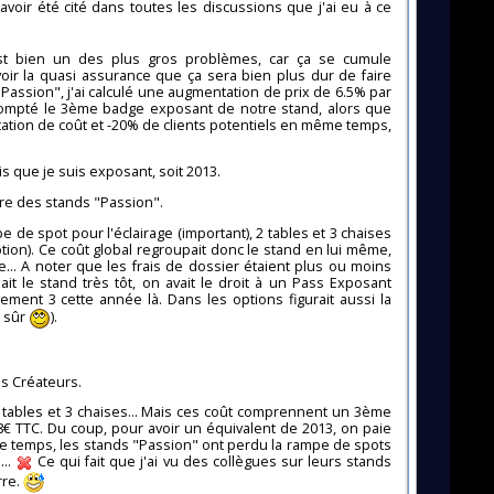
 avoir été cité dans toutes les discussions que j'ai eu à ce
st bien un des plus gros problèmes, car ça se cumule
ir la quasi assurance que ça sera bien plus dur de faire
assion", j'ai calculé une augmentation de prix de 6.5% par
is compté le 3ème badge exposant de notre stand, alors que
tation de coût et -20% de clients potentiels en même temps,
is que je suis exposant, soit 2013.
être des stands "Passion".
 de spot pour l'éclairage (important), 2 tables et 3 chaises
ption). Ce coût global regroupait donc le stand en lui même,
... A noter que les frais de dossier étaient plus ou moins
it le stand très tôt, on avait le droit à un Pass Exposant
ivement 3 cette année là. Dans les options figurait aussi la
n sûr
).
s Créateurs.
 2 tables et 3 chaises... Mais ces coût comprennent un 3ème
18€ TTC. Du coup, pour avoir un équivalent de 2013, on paie
tre temps, les stands "Passion" ont perdu la rampe de spots
...
Ce qui fait que j'ai vu des collègues sur leurs stands
rre.