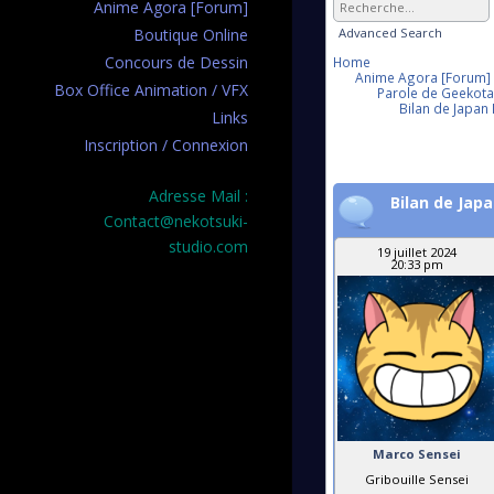
Anime Agora [Forum]
Advanced Search
Boutique Online
Concours de Dessin
Home
Anime Agora [Forum]
Box Office Animation / VFX
Parole de Geekotaku
Bilan de Japan 
Links
Inscription / Connexion
Adresse Mail :
Bilan de Japa
Contact@nekotsuki-
studio.com
19 juillet 2024
20:33 pm
Marco Sensei
Gribouille Sensei