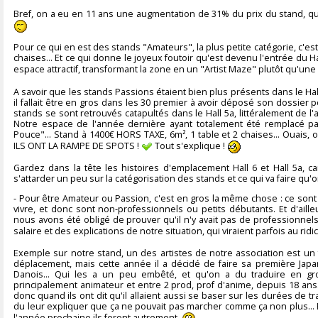
Bref, on a eu en 11 ans une augmentation de 31% du prix du stand, q
Pour ce qui en est des stands "Amateurs", la plus petite catégorie, c'es
chaises... Et ce qui donne le joyeux foutoir qu'est devenu l'entrée du Ha
espace attractif, transformant la zone en un "Artist Maze" plutôt qu'une "
A savoir que les stands Passions étaient bien plus présents dans le Hall
il fallait être en gros dans les 30 premier à avoir déposé son dossier 
stands se sont retrouvés catapultés dans le Hall 5a, littéralement de l'
Notre espace de l'année dernière ayant totalement été remplacé pa
Pouce"... Stand à 1400€ HORS TAXE, 6m², 1 table et 2 chaises... Ouais, o
ILS ONT LA RAMPE DE SPOTS !
Tout s'explique !
Gardez dans la tête les histoires d'emplacement Hall 6 et Hall 5a, ca
s'attarder un peu sur la catégorisation des stands et ce qui va faire q
- Pour être Amateur ou Passion, c'est en gros la même chose : ce sont d
vivre, et donc sont non-professionnels ou petits débutants. Et d'aill
nous avons été obligé de prouver qu'il n'y avait pas de professionnels
salaire et des explications de notre situation, qui viraient parfois au ridi
Exemple sur notre stand, un des artistes de notre association est un fr
déplacement, mais cette année il a décidé de faire sa première Japan 
Danois... Qui les a un peu embêté, et qu'on a du traduire en g
principalement animateur et entre 2 prod, prof d'anime, depuis 18 ans.
donc quand ils ont dit qu'il allaient aussi se baser sur les durées de tra
du leur expliquer que ça ne pouvait pas marcher comme ça non plus...