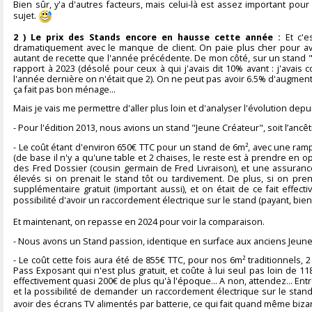
Bien sûr, y'a d'autres facteurs, mais celui-là est assez important pour
sujet.
2 ) Le prix des Stands encore en hausse cette année :
Et c'e
dramatiquement avec le manque de client. On paie plus cher pour avo
autant de recette que l'année précédente. De mon côté, sur un stand "P
rapport à 2023 (désolé pour ceux à qui j'avais dit 10% avant : j'ava
l'année dernière on n'était que 2). On ne peut pas avoir 6.5% d'augmen
ça fait pas bon ménage...
Mais je vais me permettre d'aller plus loin et d'analyser l'évolution depu
- Pour l'édition 2013, nous avions un stand "Jeune Créateur", soit l’anc
- Le coût étant d'environ 650€ TTC pour un stand de 6m², avec une rampe
(de base il n'y a qu'une table et 2 chaises, le reste est à prendre en o
des Fred Dossier (cousin germain de Fred Livraison), et une assurance
élevés si on prenait le stand tôt ou tardivement. De plus, si on prena
supplémentaire gratuit (important aussi), et on était de ce fait effect
possibilité d'avoir un raccordement électrique sur le stand (payant, bie
Et maintenant, on repasse en 2024 pour voir la comparaison.
- Nous avons un Stand passion, identique en surface aux anciens Jeune
- Le coût cette fois aura été de 855€ TTC, pour nos 6m² traditionnels,
Pass Exposant qui n'est plus gratuit, et coûte à lui seul pas loin de 1
effectivement quasi 200€ de plus qu'à l'époque... A non, attendez... En
et la possibilité de demander un raccordement électrique sur le stand
avoir des écrans TV alimentés par batterie, ce qui fait quand même biza