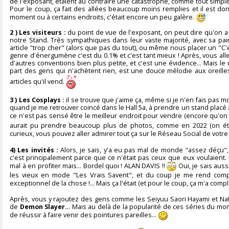
de l'exposant, étaient au contraire une catastrophe, comme tout simp
Pour le coup, ça fait des allées beaucoup moins remplies et il est don
moment ou à certains endroits, c'était encore un peu galère.
2 ) Les visiteurs :
du point de vue de l'exposant, on peut dire qu'on a t
notre Stand. Très sympathiques dans leur vaste majorité, avec sa paire
article "trop cher" (alors que pas du tout), ou même nous placer un "C'e
genre d'énergumène c'est du 0.1% et c'est tant mieux ! Après, vous all
d'autres conventions bien plus petite, et c'est une évidence... Mais 
part des gens qui n'achètent rien, est une douce mélodie aux oreilles
articles qu'il vend.
3 ) Les Cosplays :
il se trouve que j'aime ça, même si je n'en fais pas m
quand je me retrouver coincé dans le Hall 5a, à prendre un stand placé a
ce n'est pas sensé être le meilleur endroit pour vendre (encore qu'on 
aurait pu prendre beaucoup plus de photos, comme en 2022 (on étai
curieux, vous pouvez aller admirer tout ça sur le Réseau Social de votre 
4) Les invités :
Alors, je sais, y'a eu pas mal de monde "assez déçu", 
c'est principalement parce que ce n'était pas ceux que eux voulaient
mal à en profiter mais... Bordel quoi ! ALAN DAVIS !!
Oui, je sais auss
les vieux en mode "Les Vrais Savent", et du coup je me rend comp
exceptionnel de la chose !... Mais ça l'était (et pour le coup, ça m'a com
Après, vous y rajoutez des gens comme les Seiyuu Saori Hayami et Na
de
Demon Slayer.
.. Mais au delà de la popularité de ces séries du mo
de réussir à faire venir des pointures pareilles...