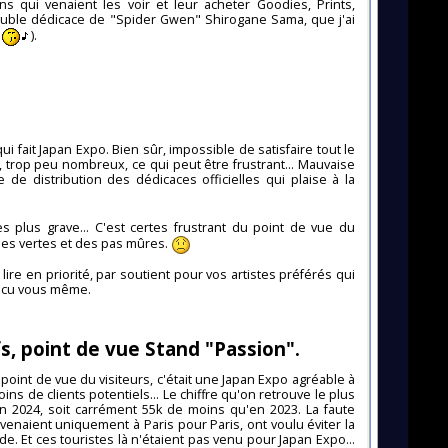
s qui venaient les voir et leur acheter Goodies, Prints,
ouble dédicace de "Spider Gwen" Shirogane Sama, que j'ai
e
).
qui fait Japan Expo. Bien sûr, impossible de satisfaire tout le
, trop peu nombreux, ce qui peut être frustrant... Mauvaise
de distribution des dédicaces officielles qui plaise à la
plus grave... C'est certes frustrant du point de vue du
u des vertes et des pas mûres.
ire en priorité, par soutient pour vos artistes préférés qui
vécu vous même.
fs, point de vue Stand "Passion".
 point de vue du visiteurs, c'était une Japan Expo agréable à
s de clients potentiels... Le chiffre qu'on retrouve le plus
n 2024, soit carrément 55k de moins qu'en 2023. La faute
enaient uniquement à Paris pour Paris, ont voulu éviter la
de. Et ces touristes là n'étaient pas venu pour Japan Expo...