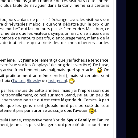
lement le moins grand nombre de ces visiteurs cette année.
c plus facile de naviguer dans la Conv, même si à certains
oujours autant de plaisir à échanger avec les visiteurs sur
 d'inévitables malpolis qui vont débattre sur le prix d'un
st moche" qui fait toujours plaisir à entendre. Mais bon, ce
ez me dire que les visiteurs sympa, on en croise aussi dans
le nombre de retours positifs, d'encouragement, même de la
 de tout artiste qui a trimé des dizaines d'heures sur les
oi-même... Et J'aime tellement ça que j'ai fâcheuse tendance,
vec "vue sur les Cosplays" (le long de la verrière). De base,
y arrive franchement pas mal), mais quel spectacle !
On
t pratiquement au même endroit), mais si certains sont
choix (
Twitter
,
Bluesky
ou
Instagram
).
par les invités de cette années, mais j'ai l'impression que
. Personnellement, coincé sur mon Stand, j'ai eu un peu de
i : personne ne sait qui est cette légende du Comics, à part
te que les gens n'ont globalement pas percuté du côté
plètement pris par surprise aussi, je dois l'avouer
).
tsuki Hanae, respectivement Yor de
Spy x Family
et Tanjiro
ment, je ne sais pas si les gens ont percuté de l'importance