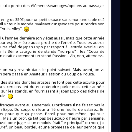
ui lui a perdu des éléments/avantages/options au passage.
t en gros 350€ pour un petit espace sans mur, une table et 2
ll 6 : tout le monde rivalisant d’ingéniosité pour rendre son
Artist Alley".
 6 l'année dernière (on y était aussi), mais que cette année
pour espérer être aussi proche de l'entrée. Tous les autres
autre côté de Japan Expo par rapport à l'entrée avec le Tori.
r la 3ème catégorie de stands "non-pro" : les "Coup de
n dirait exactement un stand Passion... Ah, non, attendez...
r on va y revenir dans le point suivant. Mais avant, on va
u'on sera classé en Amateur, Passion ou Coup de Pouce.
es stands dont les artistes ne font pas cette activité pour
eurs, certains ont du en entendre parler mais cette année,
 sur les stands, en fournissant à Japan Expo des fiches de
cule.
ançais vivant au Danemark. D'ordinaire il ne faisait pas le
Expo. Du coup, on leur a filé une feuille de salaire... En
ros pour que ça passe. Pareil pour moi-même, qui suis
.. Mais un prof, ça fait pas beaucoup d'heure par semaine,
vail pour juger si un emplois était "le principal" ou non, j'ai
 Bref, un beau bordel, et une promesse de leur service que