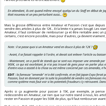
l'année prochaine ils feront autrement.
En attendant, ils ont quand même envoyé quelqu'un du Staff en début de Japan
était nouveau et un peu perturbant aussi...
Mais la grosse différence entre Amateur et Passion c'est que depuis 
vendre des articles à plus de 12€... Et la limite n'a jamais bougé. Les 
Amateur, il faut continuer de rembourser ça et être rentable avec un plaf
certains, c'est encore possible, mais pour d'autres, ça devient vraiment
Note : il se passe quoi si un Amateur vend en douce à plus de 12€ ?
- Avant, il se faisait rappeler à l'ordre, et devait soit enlever l'article ou baisser
- Maintenant, on a parlé de stands qui se sont vus imposer une amende par l
900€, ce qui est exorbitant. Je n'ai pas trouvé de gens pour en parler plus en 
d'entre vous a assisté à la chose ou est même concerné par ces amendes, n'hés
EDIT :
la fameuse "amende" m'a été confirmée, et en fait Japan Expo ferait pa
Passion, tout en donnant par la suite la possibilité de vendre ces fameuses ma
comme système mais faut voir si les potentiels fraudeurs s'y retrouvent. Dans t
Après si ça augmente pour passer à 15€, par exemple, je pense
redescendre en Amateur, car rien que sur notre stand à nous, les article
rester en Passion et payer les 500€ de plus, qu'il faut rembourser avant