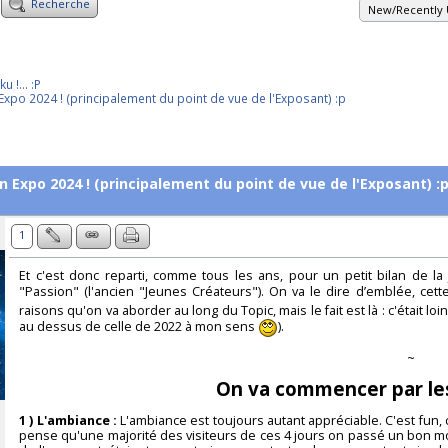
Recherche
New/Recently 
 !... :P
Expo 2024 ! (principalement du point de vue de l'Exposant) :p
n Expo 2024 ! (principalement du point de vue de l'Exposant) :
1
Et c'est donc reparti, comme tous les ans, pour un petit bilan de l
"Passion" (l'ancien "Jeunes Créateurs"). On va le dire d’emblée, cett
raisons qu'on va aborder au long du Topic, mais le fait est là : c'était l
au dessus de celle de 2022 à mon sens
).
~
On va commencer par les 
1 ) L'ambiance :
L'ambiance est toujours autant appréciable. C'est fun, 
pense qu'une majorité des visiteurs de ces 4 jours on passé un bon mom