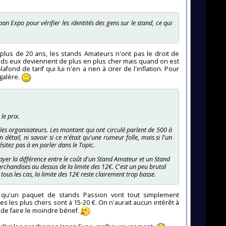
 Expo pour vérifier les identités des gens sur le stand, ce qui
plus de 20 ans, les stands Amateurs n'ont pas le droit de
stands eux deviennent de plus en plus cher mais quand on est
ond de tarif qui lui n'en a rien à cirer de l'inflation. Pour
 galère.
 le prix.
es organisateurs. Les montant qui ont circulé parlent de 500 à
détail, ni savoir si ce n'était qu'une rumeur folle, mais si l'un
itez pas à en parler dans le Topic.
yer la différence entre le coût d'un Stand Amateur et un Stand
rchandises au dessus de la limite des 12€. C'est un peu brutal
ous les cas, la limite des 12€ reste clairement trop basse.
 qu'un paquet de stands Passion vont tout simplement
s les plus chers sont à 15-20 €. On n'aurait aucun intérêt à
 de faire le moindre bénef.