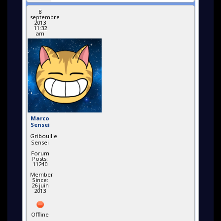
8
septembre
2013
11:32
am
Marco
Sensei
Gribouille
Sensei
Forum
Posts:
11240
Member
Since:
26 juin
2013
Offline