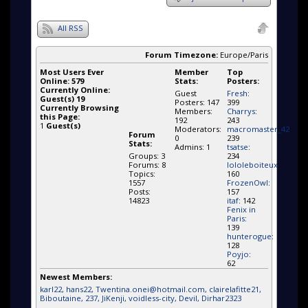
All RSS
Forum Timezone:
Europe/Paris
Most Users Ever
Member
Top
Online:
579
Stats:
Posters:
Currently Online:
Guest
Fresh
:
Guest(s)
19
Posters: 147
399
Currently Browsing
Members:
Charrys
:
this Page:
192
243
1
Guest(s)
Moderators:
macromaster_42
:
Forum
0
239
Stats:
Admins: 1
tsatse
:
Groups: 3
234
Forums: 8
lololeboiteux
:
Topics:
160
1557
FrozenOwl
:
Posts:
157
14823
itaf
: 142
Fenix in
Paris
:
139
hunterogue
:
128
Poyjo
:
62
Newest Members:
karl22
, hans22
, Twentina.onei@hotmail.com
, clairelafitte21
,
Biboutaine
, 237
, JiKenji
, voidless-city
, Devil
, Dirhar2323