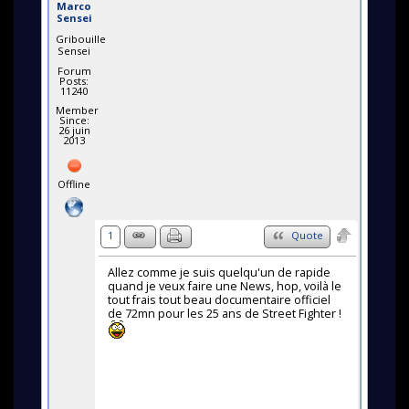
Marco
Sensei
Gribouille
Sensei
Forum
Posts:
11240
Member
Since:
26 juin
2013
Offline
1
Quote
Allez comme je suis quelqu'un de rapide
quand je veux faire une News, hop, voilà le
tout frais tout beau documentaire officiel
de 72mn pour les 25 ans de Street Fighter !