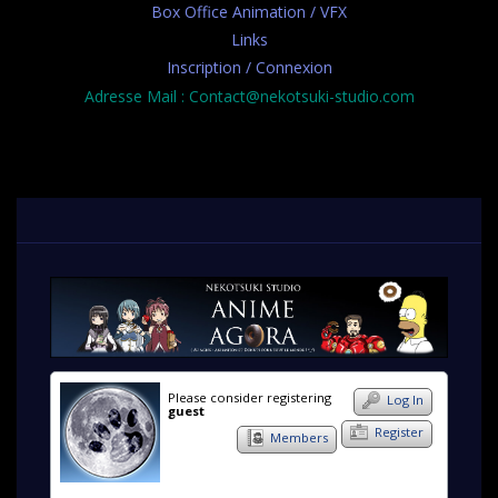
Box Office Animation / VFX
Links
Inscription / Connexion
Adresse Mail : Contact@nekotsuki-studio.com
Please consider registering
Log In
guest
Register
Members