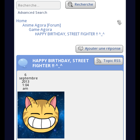
Recherche
Advanced Search
Home
Anime Agora [Forum]
Game-Agora
HAPPY BIRTHDAY, STREET FIGHTER !! ^_^
Ajouter une réponse
HAPPY BIRTHDAY, STREET
Topic RSS
FIGHTER !! ^_^
6
septembre
2013
1:04
am