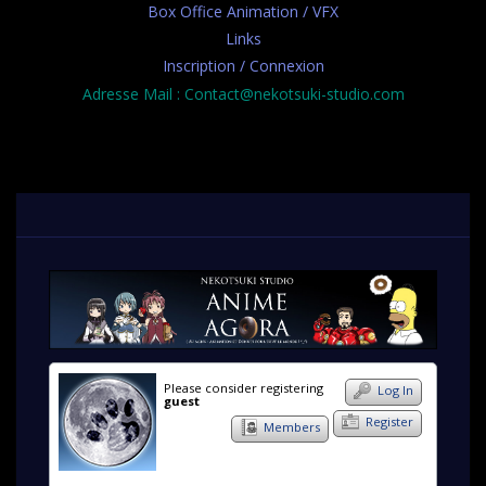
Box Office Animation / VFX
Links
Inscription / Connexion
Adresse Mail : Contact@nekotsuki-studio.com
Please consider registering
Log In
guest
Register
Members