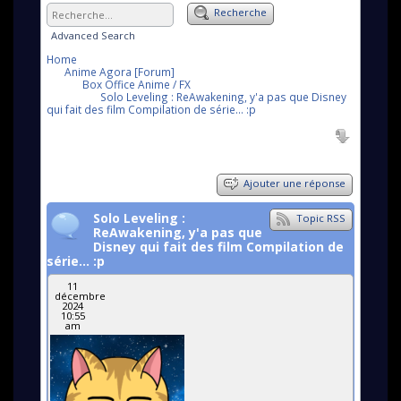
Recherche
Advanced Search
Home
Anime Agora [Forum]
Box Office Anime / FX
Solo Leveling : ReAwakening, y'a pas que Disney
qui fait des film Compilation de série... :p
Ajouter une réponse
Solo Leveling :
Topic RSS
ReAwakening, y'a pas que
Disney qui fait des film Compilation de
série... :p
11
décembre
2024
10:55
am