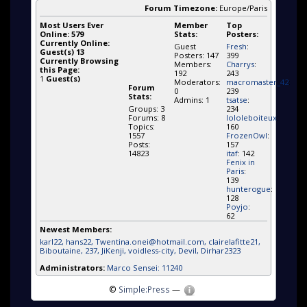
Forum Timezone:
Europe/Paris
Most Users Ever
Member
Top
Online:
579
Stats:
Posters:
Currently Online:
Guest
Fresh
:
Guest(s)
13
Posters: 147
399
Currently Browsing
Members:
Charrys
:
this Page:
192
243
1
Guest(s)
Moderators:
macromaster_42
:
Forum
0
239
Stats:
Admins: 1
tsatse
:
Groups: 3
234
Forums: 8
lololeboiteux
:
Topics:
160
1557
FrozenOwl
:
Posts:
157
14823
itaf
: 142
Fenix in
Paris
:
139
hunterogue
:
128
Poyjo
:
62
Newest Members:
karl22
, hans22
, Twentina.onei@hotmail.com
, clairelafitte21
,
Biboutaine
, 237
, JiKenji
, voidless-city
, Devil
, Dirhar2323
Administrators:
Marco Sensei: 11240
©
Simple:Press
—