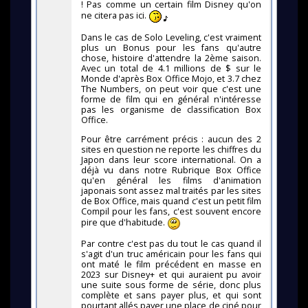
! Pas comme un certain film Disney qu'on
ne citera pas ici.
Dans le cas de Solo Leveling, c'est vraiment
plus un Bonus pour les fans qu'autre
chose, histoire d'attendre la 2ème saison.
Avec un total de 4.1 millions de $ sur le
Monde d'après Box Office Mojo, et 3.7 chez
The Numbers, on peut voir que c'est une
forme de film qui en général n'intéresse
pas les organisme de classification Box
Office.
Pour être carrément précis : aucun des 2
sites en question ne reporte les chiffres du
Japon dans leur score international. On a
déjà vu dans notre Rubrique Box Office
qu'en général les films d'animation
japonais sont assez mal traités par les sites
de Box Office, mais quand c'est un petit film
Compil pour les fans, c'est souvent encore
pire que d'habitude.
Par contre c'est pas du tout le cas quand il
s'agit d'un truc américain pour les fans qui
ont maté le film précédent en masse en
2023 sur Disney+ et qui auraient pu avoir
une suite sous forme de série, donc plus
complète et sans payer plus, et qui sont
pourtant allés payer une place de ciné pour