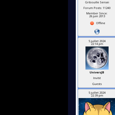
Gribouille Sensei
Forum Posts: 11240
Member Since:
26 juin 2013
Offline
5 juillet 2024
22:14 pm
UniversJB
Invité
Guests
5 juillet 2024
22:39 pm