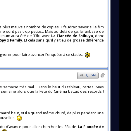
 plus mauvais nombre de copies. Il faudrait savoir si le film
ne sont pas trop petite... Mais au delà de ça, la fanbase de
aximum aura été de 33k+ avec
La Fiancée de Shibuya
, donc
Spy x Family
. Et cela sans qu'il y ait eu de grosse différence
gnorer pour faire avancer l'enquête à ce stade...
Quote
te semaine très mal... Dans le haut du tableau, certes. Mais
a semaine alors que la Fête du Cinéma battait des records !
démarré haut, et il a quand même chuté, de plus pendant une
nouvelles.
rdu d'avance pour aller chercher les 33k de
La Fiancée de