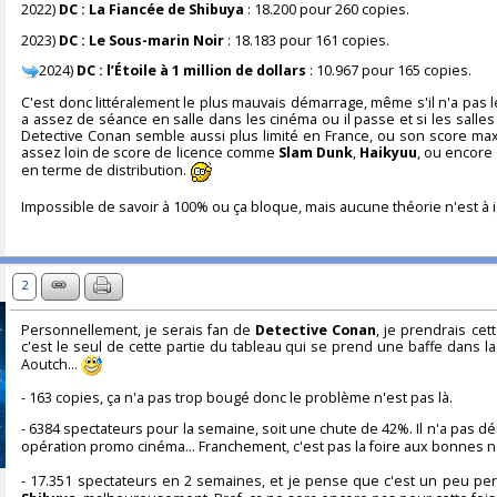
2022)
DC : La Fiancée de Shibuya
: 18.200 pour 260 copies.
2023)
DC : Le Sous-marin Noir
: 18.183 pour 161 copies.
2024)
DC : l’Étoile à 1 million de dollars
: 10.967 pour 165 copies.
C'est donc littéralement le plus mauvais démarrage, même s'il n'a pas le
a assez de séance en salle dans les cinéma ou il passe et si les salles 
Detective Conan semble aussi plus limité en France, ou son score m
assez loin de score de licence comme
Slam Dunk
,
Haikyuu
, ou encore
en terme de distribution.
Impossible de savoir à 100% ou ça bloque, mais aucune théorie n'est à i
2
Personnellement, je serais fan de
Detective Conan
, je prendrais cet
c'est le seul de cette partie du tableau qui se prend une baffe dans l
Aoutch...
- 163 copies, ça n'a pas trop bougé donc le problème n'est pas là.
- 6384 spectateurs pour la semaine, soit une chute de 42%. Il n'a pas 
opération promo cinéma... Franchement, c'est pas la foire aux bonnes 
- 17.351 spectateurs en 2 semaines, et je pense que c'est un peu pe