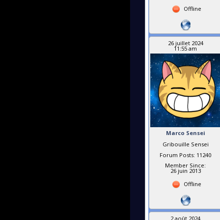
Offline
26 juillet 2024
11:55 am
Marco Sensei
Gribouille Sensei
Forum Posts: 11240
Member Since:
26 juin 2013
Offline
2 août 2024