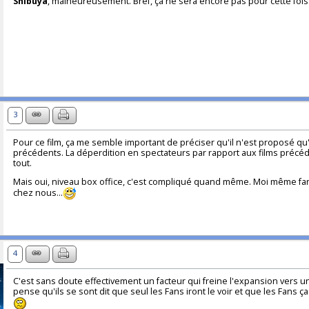
Shibuya
, malheureusement. Bref, ça ne sera encore pas pour cette fois
3
Pour ce film, ça me semble important de préciser qu'il n'est proposé qu'
précédents. La déperdition en spectateurs par rapport aux films précéd
tout.
Mais oui, niveau box office, c'est compliqué quand même. Moi même fan d
chez nous...
4
C'est sans doute effectivement un facteur qui freine l'expansion vers un 
pense qu'ils se sont dit que seul les Fans iront le voir et que les Fans ç