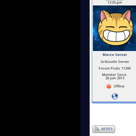
12:55 pm
Marco Sensei
Gribouille Sensei
Forum Posts: 11240
Member Since:
26 juin 2013
Offline
All RSS