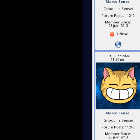
Marco Sensei
Gribouille Sensei
Forum Posts: 11240
Member Since:
26 juin 2013
Offline
19 juillet 2024
11:21 am
Marco Sensei
Gribouille Sensei
Forum Posts: 11240
Member Since:
26 juin 2013