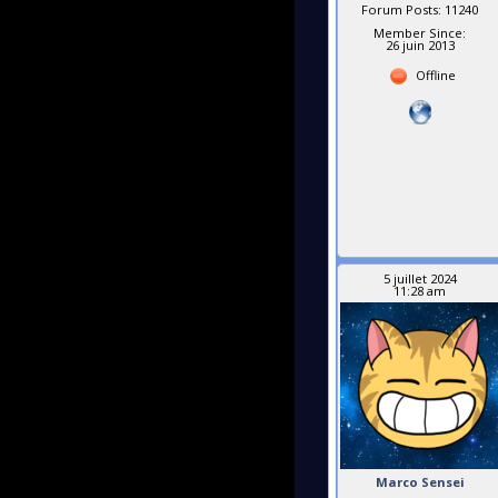
Forum Posts: 11240
Member Since:
26 juin 2013
Offline
5 juillet 2024
11:28 am
Marco Sensei