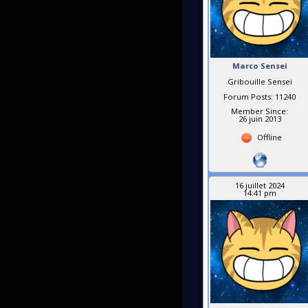
Marco Sensei
Gribouille Sensei
Forum Posts: 11240
Member Since:
26 juin 2013
Offline
16 juillet 2024
14:41 pm