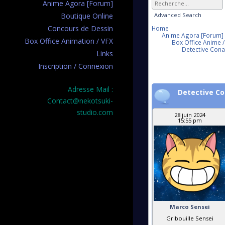
Anime Agora [Forum]
Advanced Search
Boutique Online
Concours de Dessin
Home
Anime Agora [Forum]
Box Office Animation / VFX
Box Office Anime /
Detective Conan 
Links
Inscription / Connexion
Adresse Mail :
Detective Con
Contact@nekotsuki-
studio.com
28 juin 2024
15:55 pm
Marco Sensei
Gribouille Sensei