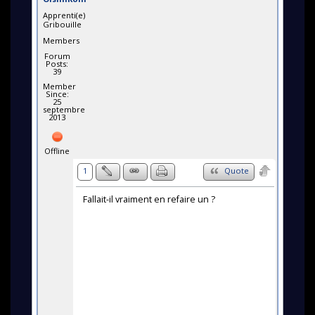
Apprenti(e)
Gribouille
Members
Forum
Posts:
39
Member
Since:
25
septembre
2013
Offline
1
Quote
Fallait-il vraiment en refaire un ?