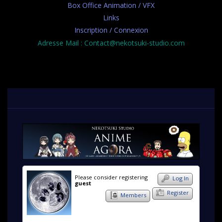
Box Office Animation / VFX
Links
Inscription / Connexion
Adresse Mail : Contact@nekotsuki-studio.com
Please consider registering
Log In
guest
Register
Members