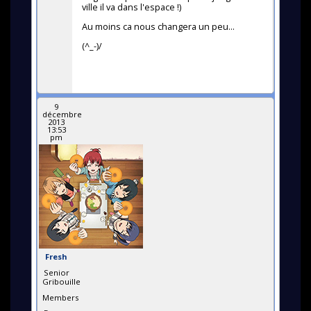
ville il va dans l'espace !)
Au moins ca nous changera un peu...
(^_-)/
9
décembre
2013
13:53
pm
Fresh
Senior
Gribouille
Members