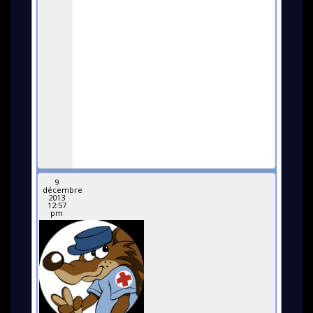
9
décembre
2013
12:57
pm