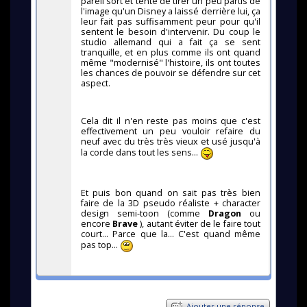
pareil sort et tente de tirer un peu partis de
l'image qu'un Disney a laissé derrière lui, ça
leur fait pas suffisamment peur pour qu'il
sentent le besoin d'intervenir. Du coup le
studio allemand qui a fait ça se sent
tranquille, et en plus comme ils ont quand
même "modernisé" l'histoire, ils ont toutes
les chances de pouvoir se défendre sur cet
aspect.
Cela dit il n'en reste pas moins que c'est
effectivement un peu vouloir refaire du
neuf avec du très très vieux et usé jusqu'à
la corde dans tout les sens...
Et puis bon quand on sait pas très bien
faire de la 3D pseudo réaliste + character
design semi-toon (comme
Dragon
ou
encore
Brave
), autant éviter de le faire tout
court... Parce que la... C'est quand même
pas top...
Ajouter une réponse