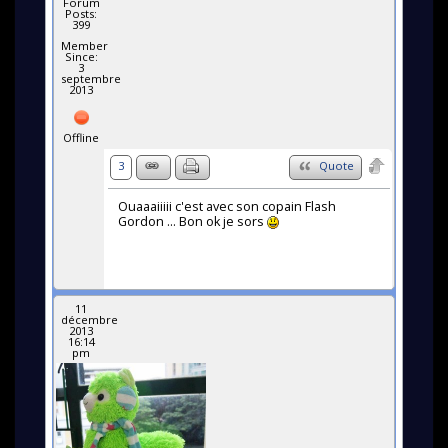
Forum
Posts:
399
Member
Since:
3
septembre
2013
Offline
3
Quote
Ouaaaiiiii c'est avec son copain Flash
Gordon ... Bon ok je sors
11
décembre
2013
16:14
pm