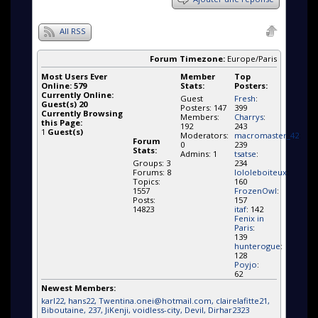
All RSS
Forum Timezone:
Europe/Paris
Most Users Ever
Member
Top
Online:
579
Stats:
Posters:
Currently Online:
Guest
Fresh
:
Guest(s)
20
Posters: 147
399
Currently Browsing
Members:
Charrys
:
this Page:
192
243
1
Guest(s)
Moderators:
macromaster_42
:
Forum
0
239
Stats:
Admins: 1
tsatse
:
Groups: 3
234
Forums: 8
lololeboiteux
:
Topics:
160
1557
FrozenOwl
:
Posts:
157
14823
itaf
: 142
Fenix in
Paris
:
139
hunterogue
:
128
Poyjo
:
62
Newest Members:
karl22
, hans22
, Twentina.onei@hotmail.com
, clairelafitte21
,
Biboutaine
, 237
, JiKenji
, voidless-city
, Devil
, Dirhar2323