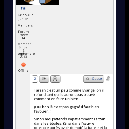
Titi
Gribouille
Junior
Members
Forum
Posts:
14
Member
Since:
2
septembre
2013
Offline
2
Quote
Tarzan c'est un peu comme Evangélion il
refond tant qu'ils auront pas trouvé
comment en faire un bien...
(Oui bon là c'est pas gagné il faut bien
l'avouer...)
Sinon moi j'attends impatiemment Tarzan
dans les étoiles. (Si si dans l’œuvre
originale après avoir dompté la jungle et la