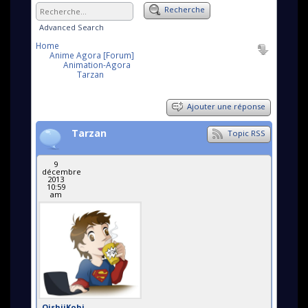
Recherche
Advanced Search
Home
Anime Agora [Forum]
Animation-Agora
Tarzan
Ajouter une réponse
Tarzan
Topic RSS
9
décembre
2013
10:59
am
OishiiKohi