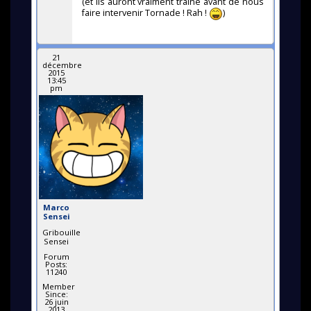
(et ils auront vraiment traîné avant de nous
faire intervenir Tornade ! Rah !
)
21
décembre
2015
13:45
pm
Marco
Sensei
Gribouille
Sensei
Forum
Posts:
11240
Member
Since:
26 juin
2013