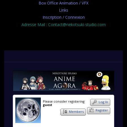
Box Office Animation / VFX
Links
Inscription / Connexion
Adresse Mail : Contact@nekotsuki-studio.com
Please consider registering
Log In
guest
Register
Members