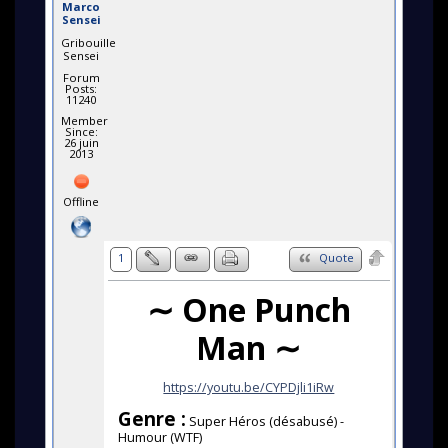
Marco
Sensei
Gribouille
Sensei
Forum
Posts:
11240
Member
Since:
26 juin
2013
Offline
1
Quote
∼ One Punch
Man ∼
https://youtu.be/CYPDjli1iRw
Genre :
Super Héros (désabusé) -
Humour (WTF)