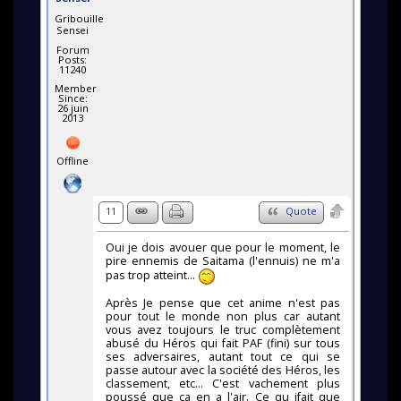
Gribouille
Sensei
Forum
Posts:
11240
Member
Since:
26 juin
2013
Offline
11
Quote
Oui je dois avouer que pour le moment, le
pire ennemis de Saitama (l'ennuis) ne m'a
pas trop atteint...
Après Je pense que cet anime n'est pas
pour tout le monde non plus car autant
vous avez toujours le truc complètement
abusé du Héros qui fait PAF (fini) sur tous
ses adversaires, autant tout ce qui se
passe autour avec la société des Héros, les
classement, etc... C'est vachement plus
poussé que ça en a l'air. Ce qu ifait que