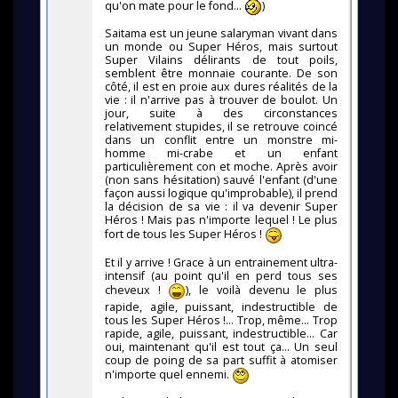
qu'on mate pour le fond...
)
Saitama est un jeune salaryman vivant dans
un monde ou Super Héros, mais surtout
Super Vilains délirants de tout poils,
semblent être monnaie courante. De son
côté, il est en proie aux dures réalités de la
vie : il n'arrive pas à trouver de boulot. Un
jour, suite à des circonstances
relativement stupides, il se retrouve coincé
dans un conflit entre un monstre mi-
homme mi-crabe et un enfant
particulièrement con et moche. Après avoir
(non sans hésitation) sauvé l'enfant (d'une
façon aussi logique qu'improbable), il prend
la décision de sa vie : il va devenir Super
Héros ! Mais pas n'importe lequel ! Le plus
fort de tous les Super Héros !
Et il y arrive ! Grace à un entrainement ultra-
intensif (au point qu'il en perd tous ses
cheveux !
), le voilà devenu le plus
rapide, agile, puissant, indestructible de
tous les Super Héros !... Trop, même... Trop
rapide, agile, puissant, indestructible... Car
oui, maintenant qu'il est tout ça... Un seul
coup de poing de sa part suffit à atomiser
n'importe quel ennemi.