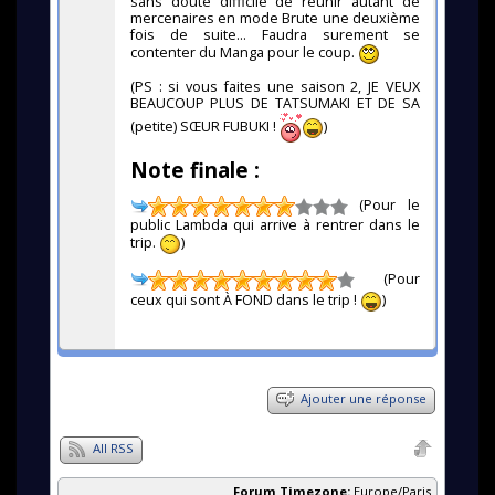
sans doute difficile de réunir autant de
mercenaires en mode Brute une deuxième
fois de suite... Faudra surement se
contenter du Manga pour le coup.
(PS : si vous faites une saison 2, JE VEUX
BEAUCOUP PLUS DE TATSUMAKI ET DE SA
(petite) SŒUR FUBUKI !
)
Note finale :
(Pour le
public Lambda qui arrive à rentrer dans le
trip.
)
(Pour
ceux qui sont À FOND dans le trip !
)
Ajouter une réponse
All RSS
Forum Timezone:
Europe/Paris