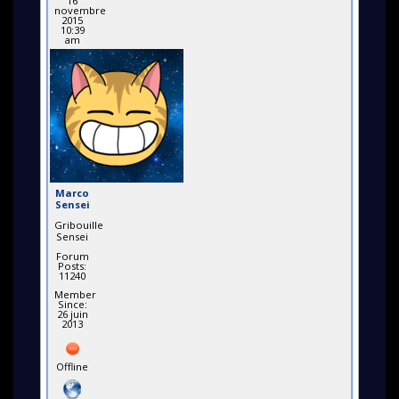
16
novembre
2015
10:39
am
Marco
Sensei
Gribouille
Sensei
Forum
Posts:
11240
Member
Since:
26 juin
2013
Offline