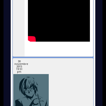
30
novembre
2015
19:51
pm