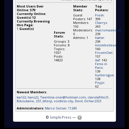
Most Users Ever
Member
Top
Online:
579
Stats:
Posters:
Currently Online:
Guest
Fresh
:
Guest(s)
12
Posters: 147
399
Currently Browsing
Members:
Charrys
:
this Page:
192
243
1
Guest(s)
Moderators:
macromaster_42
:
Forum
0
239
Stats:
Admins: 1
tsatse
:
Groups: 3
234
Forums: 8
lololeboiteux
:
Topics:
160
1557
FrozenOwl
:
Posts:
157
14823
itaf
: 142
Fenix in
Paris
:
139
hunterogue
:
128
Poyjo
:
62
Newest Members:
karl22
, hans22
, Twentina.onei@hotmail.com
, clairelafitte21
,
Biboutaine
, 237
, JiKenji
, voidless-city
, Devil
, Dirhar2323
Administrators:
Marco Sensei: 11240
©
Simple:Press
—