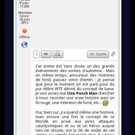
Posts:
11240
Member
Since:
26 juin
2013
Offline
2
Quote
Cet anime est sans doute un des grands
événements des sorties d'automne... Mais
en même temps, amoureux des histoires
de fond, passez votre chemin : je pense
que pour le moment on est parti pour du
pur délire WTF dérivé du concept de base.
Je vois assez mal
One Punch Man
chercher
à nous raconter une vraie histoire avec un
fil rouge, une intention de fond, etc...
Oui, bien sur, y'a quand même une histoire,
mais encore une fois le concept de ce
Monde en proie aux pires attaques
cataclysmiques et ou vit un héros auquel
rien ne résiste, est la clé de voûte de cet
anime. Le simple fait qu'en plus il a beau