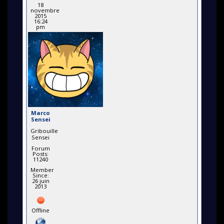
18
novembre
2015
16:24
pm
Marco
Sensei
Gribouille
Sensei
Forum
Posts:
11240
Member
Since:
26 juin
2013
Offline