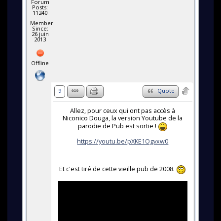
Forum
Posts:
11240
Member
Since:
26 juin
2013
Offline
9
Quote
Allez, pour ceux qui ont pas accès à
Niconico Douga, la version Youtube de la
parodie de Pub est sortie !
https://youtu.be/pXKE1Ogvxw0
Et c'est tiré de cette vieille pub de 2008.