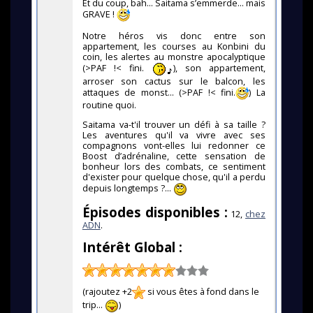
Et du coup, bah... Saitama s’emmerde... mais
GRAVE !
Notre héros vis donc entre son
appartement, les courses au Konbini du
coin, les alertes au monstre apocalyptique
(>PAF !< fini.
), son appartement,
arroser son cactus sur le balcon, les
attaques de monst... (>PAF !< fini.
) La
routine quoi.
Saitama va-t'il trouver un défi à sa taille ?
Les aventures qu'il va vivre avec ses
compagnons vont-elles lui redonner ce
Boost d’adrénaline, cette sensation de
bonheur lors des combats, ce sentiment
d'exister pour quelque chose, qu'il a perdu
depuis longtemps ?...
Épisodes disponibles :
12,
chez
ADN
.
Intérêt Global :
(rajoutez +2
si vous êtes à fond dans le
trip...
)