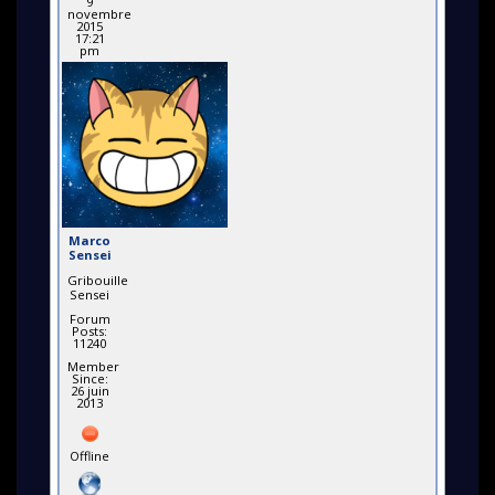
9
novembre
2015
17:21
pm
Marco
Sensei
Gribouille
Sensei
Forum
Posts:
11240
Member
Since:
26 juin
2013
Offline