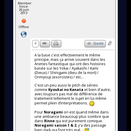
Member
Since:
26 juin
2013
Offline
4
Quote
A la base c'est effectivement le même
principe, mais ça arrive souvent dans les
Animes fantastique qui ont des histoires
basée sur les Yokai / Ayakashi / Kami
(Dieux) / Shinigami (dieu de la mort) /
Onmyouji (exorcistes) / etc...
C'est un peu aussi le pitch de séries
comme
Kyoukai no Kanata
et bien d'autre,
avec toujours pas mal de différence de
traitement tellement le sujet en lui même
permet plein d’interprétations.
Pour
Noragami
on est quand même dans
une ambiance beaucoup plus sombre que
dans
Rinne
qui est purement comique.
Noragami saison 1 & 2
, y'a des passage
bien dark qui font très mal...