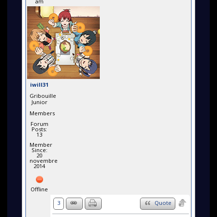
am
iwill31
Gribouille
Junior
Members
Forum
Posts:
13
Member
Since:
20
novembre
2014
Offline
3
Quote