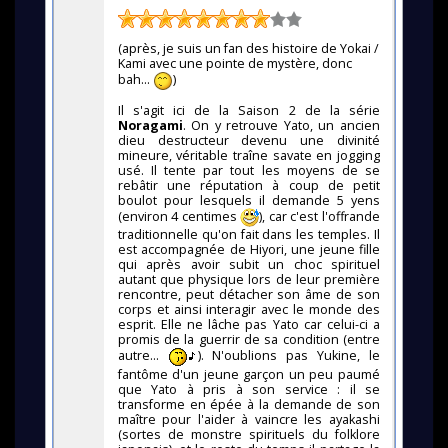
(après, je suis un fan des histoire de Yokai /
Kami avec une pointe de mystère, donc
bah...
)
Il s'agit ici de la Saison 2 de la série
Noragami
. On y retrouve Yato, un ancien
dieu destructeur devenu une divinité
mineure, véritable traîne savate en jogging
usé. Il tente par tout les moyens de se
rebâtir une réputation à coup de petit
boulot pour lesquels il demande 5 yens
(environ 4 centimes
), car c'est l'offrande
traditionnelle qu'on fait dans les temples. Il
est accompagnée de Hiyori, une jeune fille
qui après avoir subit un choc spirituel
autant que physique lors de leur première
rencontre, peut détacher son âme de son
corps et ainsi interagir avec le monde des
esprit. Elle ne lâche pas Yato car celui-ci a
promis de la guerrir de sa condition (entre
autre...
). N'oublions pas Yukine, le
fantôme d'un jeune garçon un peu paumé
que Yato à pris à son service : il se
transforme en épée à la demande de son
maître pour l'aider à vaincre les ayakashi
(sortes de monstre spirituels du folklore