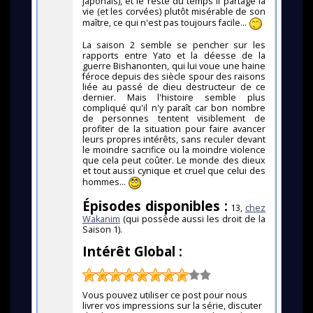
japonais), et le reste du temps il partage la
vie (et les corvées) plutôt misérable de son
maître, ce qui n'est pas toujours facile...
La saison 2 semble se pencher sur les
rapports entre Yato et la déesse de la
guerre Bishanonten, qui lui voue une haine
féroce depuis des siècle spour des raisons
liée au passé de dieu destructeur de ce
dernier. Mais l'histoire semble plus
compliqué qu'il n'y paraît car bon nombre
de personnes tentent visiblement de
profiter de la situation pour faire avancer
leurs propres intérêts, sans reculer devant
le moindre sacrifice ou la moindre violence
que cela peut coûter. Le monde des dieux
et tout aussi cynique et cruel que celui des
hommes...
Épisodes disponibles :
13,
chez
Wakanim
(qui possède aussi les droit de la
Saison 1).
Intérêt Global :
Vous pouvez utiliser ce post pour nous
livrer vos impressions sur la série, discuter