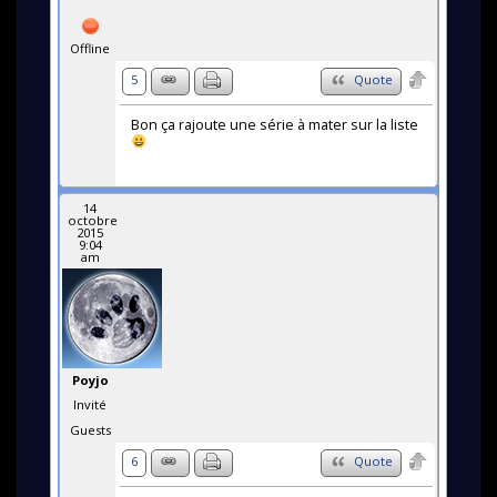
Offline
5
Quote
Bon ça rajoute une série à mater sur la liste
14
octobre
2015
9:04
am
Poyjo
Invité
Guests
6
Quote