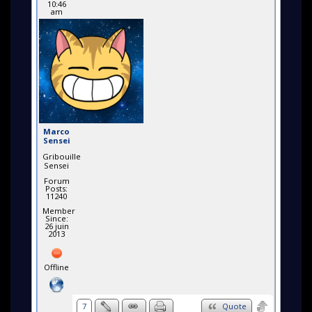
10:46
am
Marco
Sensei
Gribouille
Sensei
Forum
Posts:
11240
Member
Since:
26 juin
2013
Offline
7
Quote