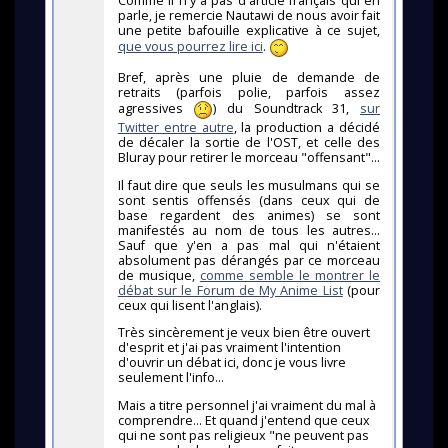
Comme il n'y a pas d'article français qui en
parle, je remercie Nautawi de nous avoir fait
une petite bafouille explicative à ce sujet,
que vous pourrez lire ici
.
Bref, après une pluie de demande de
retraits (parfois polie, parfois assez
agressives
) du Soundtrack 31,
sur
Twitter entre autre
, la production a décidé
de décaler la sortie de l'OST, et celle des
Bluray pour retirer le morceau "offensant"...
Il faut dire que seuls les musulmans qui se
sont sentis offensés (dans ceux qui de
base regardent des animes) se sont
manifestés au nom de tous les autres...
Sauf que y'en a pas mal qui n'étaient
absolument pas dérangés par ce morceau
de musique,
comme semble le montrer le
débat sur le Forum de My Anime List
(pour
ceux qui lisent l'anglais).
Très sincèrement je veux bien être ouvert
d'esprit et j'ai pas vraiment l'intention
d'ouvrir un débat ici, donc je vous livre
seulement l'info...
Mais a titre personnel j'ai vraiment du mal à
comprendre... Et quand j'entend que ceux
qui ne sont pas religieux "ne peuvent pas