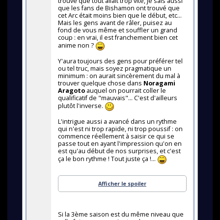
trouvé que tout allait trop vite, je sais aussi
que les fans de Bishamon ont trouvé que
cet Arc était moins bien que le début, etc...
Mais les gens avant de râler, puisez au
fond de vous même et souffler un grand
coup : en vrai, il est franchement bien cet
anime non ?
Y'aura toujours des gens pour préférer tel
ou tel truc, mais soyez pragmatique un
minimum : on aurait sincèrement du mal à
trouver quelque chose dans
Noragami
Aragoto
auquel on pourrait coller le
qualificatif de "mauvais"... C'est d'ailleurs
plutôt l'inverse.
L'intrigue aussi a avancé dans un rythme
qui n'est ni trop rapide, ni trop poussif : on
commence réellement à saisir ce qui se
passe tout en ayant l'impression qu'on en
est qu'au début de nos surprises, et c'est
ça le bon rythme ! Tout juste ça !...
Afficher le spoiler
Si la 3ème saison est du même niveau que