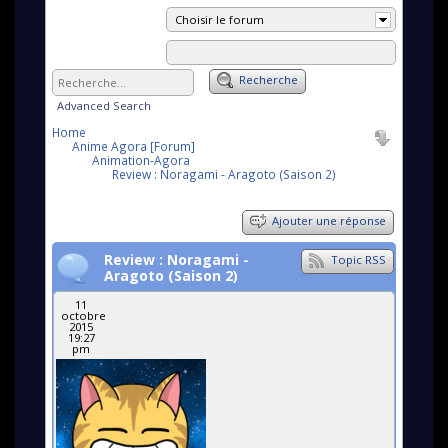
Choisir le forum
Recherche
Advanced Search
Home
Anime Agora [Forum]
Animation-Agora
Review : Noragami - Aragoto (Saison 2)
Ajouter une réponse
Review : Noragami -
Topic RSS
Aragoto (Saison 2)
11
octobre
2015
19:27
pm