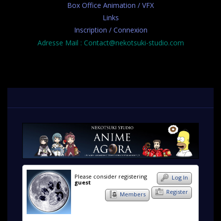
Box Office Animation / VFX
Links
Inscription / Connexion
Adresse Mail : Contact@nekotsuki-studio.com
Please consider registering
Log In
guest
Register
Members