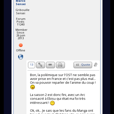
Marco
Sensei
Gribouille
Sensei
Forum
Posts:
11240
Member
Since:
26 juin
2013
Offline
13
Quote
Bon, la polémique sur l'OST ne semble pas
avoir prise en France et c'est pas plus mal...
On va pouvoir reparler de l'anime du coup !
La saison 2 est donc fini, avec un Arc
consacré à Ebisu qui était ma foi très
intéressant !
Ok, ok... Je sais que les fans du Manga ont