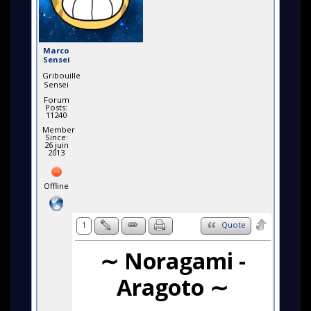
Marco
Sensei
Gribouille
Sensei
Forum
Posts:
11240
Member
Since:
26 juin
2013
Offline
1
Quote
∼ Noragami -
Aragoto ∼