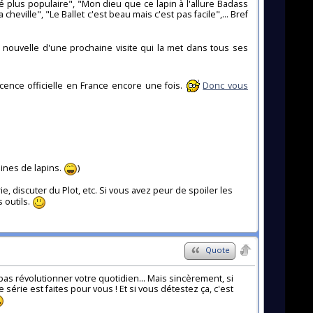
é plus populaire", "Mon dieu que ce lapin à l'allure Badass
heville", "Le Ballet c'est beau mais c'est pas facile",... Bref
 nouvelle d'une prochaine visite qui la met dans tous ses
icence officielle en France encore une fois.
Donc vous
eines de lapins.
)
e, discuter du Plot, etc. Si vous avez peur de spoiler les
 outils.
Quote
pas révolutionner votre quotidien... Mais sincèrement, si
série est faites pour vous ! Et si vous détestez ça, c'est