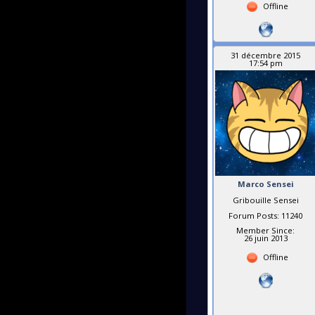
Offline
31 décembre 2015
17:54 pm
Marco Sensei
Gribouille Sensei
Forum Posts: 11240
Member Since:
26 juin 2013
Offline