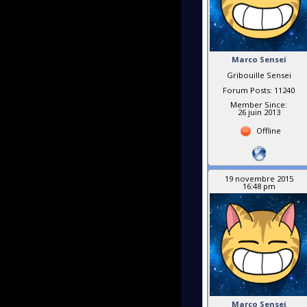
Marco Sensei
Gribouille Sensei
Forum Posts: 11240
Member Since:
26 juin 2013
Offline
19 novembre 2015
16:48 pm
Marco Sensei