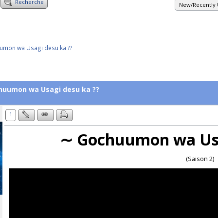
Recherche
New/Recently 
uumon wa Usagi desu ka ??
chuumon wa Usagi desu ka ??
1
∼ Gochuumon wa Usa
(Saison 2)