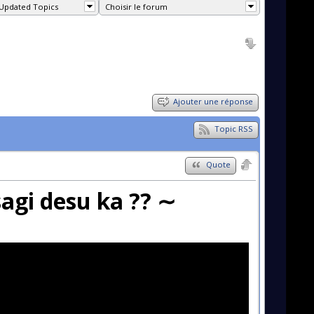
Updated Topics
Choisir le forum
Ajouter une réponse
Topic RSS
Quote
gi desu ka ?? ∼