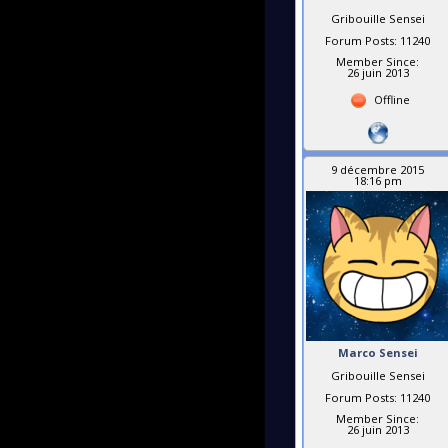
Gribouille Sensei
Forum Posts: 11240
Member Since:
26 juin 2013
Offline
9 décembre 2015
18:16 pm
Marco Sensei
Gribouille Sensei
Forum Posts: 11240
Member Since:
26 juin 2013