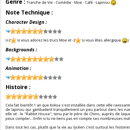
Genre :
Tranche de Vie - Comédie - Moe - Café - Lapinou
Note Technique :
Character Design :
(+2
si vous adorez les trucs Moe et -2
si vous êtes allergique.
)
Backgrounds :
Animation :
Histoire :
Cela fait bientôt 1 an que Kokoa s'est installée dans cette ville raviss
de lapinou qui gambadent tranquillement un peu partout dans les rue. 
elle vit : le "Rabbit House", tenu par le père de Chino, auprès de laqu
peux compter... Enfin si tu ne tiens pas en compte ses nombreuses ma
Dans tout les cas, plutôt que la vie au lycéen c'est surtout les histoir