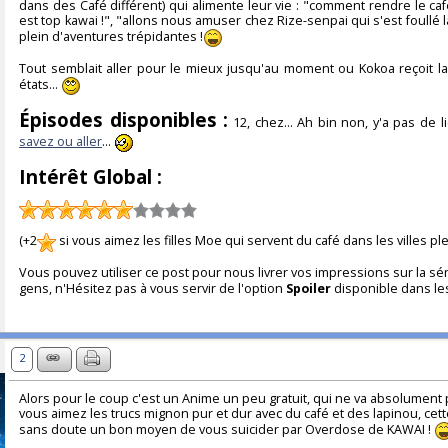
dans des Café différent) qui alimente leur vie : "comment rendre le caf
est top kawai !", "allons nous amuser chez Rize-senpai qui s'est foullé la c
plein d'aventures trépidantes !
Tout semblait aller pour le mieux jusqu'au moment ou Kokoa reçoit la
états...
Épisodes disponibles :
12, chez... Ah bin non, y'a pas de l
savez ou aller
...
Intérêt Global :
(+2
si vous aimez les filles Moe qui servent du café dans les villes pl
Vous pouvez utiliser ce post pour nous livrer vos impressions sur la séri
gens, n'Hésitez pas à vous servir de l'option
Spoiler
disponible dans les
2
Alors pour le coup c'est un Anime un peu gratuit, qui ne va absolument 
vous aimez les trucs mignon pur et dur avec du café et des lapinou, cette 
sans doute un bon moyen de vous suicider par Overdose de KAWAI !