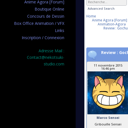
Anime Agora [Forum]
Advanced Search
Boutique Online
Concours de Dessin
Home
Anime Agora [Forum]
Box Office Animation / VFX
Animation-Agora
Review : Goch
Links
Inscription / Connexion
Adresse Mail :
Review : Go
Contact@nekotsuki-
studio.com
11 novembre 2015
16:46 pm
Marco Sensei
Gribouille Sensei