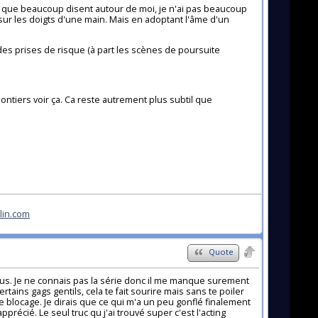
ce que beaucoup disent autour de moi, je n'ai pas beaucoup
sur les doigts d'une main. Mais en adoptant l'âme d'un
des prises de risque (à part les scènes de poursuite
lontiers voir ça. Ca reste autrement plus subtil que
lin.com
Quote
us. Je ne connais pas la série donc il me manque surement
rtains gags gentils, cela te fait sourire mais sans te poiler
ire blocage. Je dirais que ce qui m'a un peu gonflé finalement
pprécié. Le seul truc qu j'ai trouvé super c'est l'acting