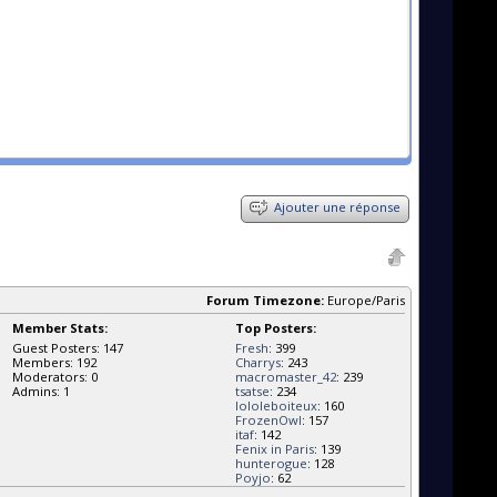
Ajouter une réponse
Forum Timezone:
Europe/Paris
Member Stats:
Top Posters:
Guest Posters: 147
Fresh
: 399
Members: 192
Charrys
: 243
Moderators: 0
macromaster_42
: 239
Admins: 1
tsatse
: 234
lololeboiteux
: 160
FrozenOwl
: 157
itaf
: 142
Fenix in Paris
: 139
hunterogue
: 128
Poyjo
: 62