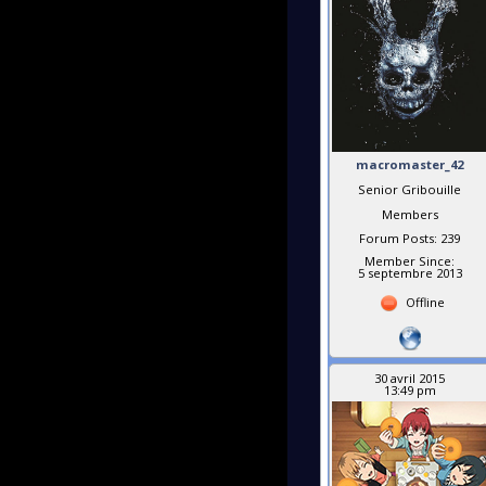
macromaster_42
Senior Gribouille
Members
Forum Posts: 239
Member Since:
5 septembre 2013
Offline
30 avril 2015
13:49 pm