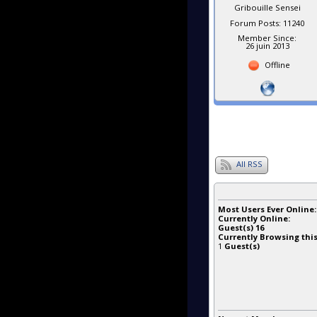
Gribouille Sensei
Forum Posts: 11240
Member Since:
26 juin 2013
Offline
All RSS
Most Users Ever Online
Currently Online:
Guest(s)
16
Currently Browsing this
1
Guest(s)