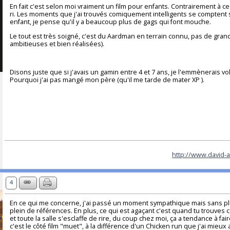
En fait c'est selon moi vraiment un film pour enfants. Contrairement à 
ri. Les moments que j'ai trouvés comiquement intelligents se comptent 
enfant, je pense qu'il y a beaucoup plus de gags qui font mouche.
Le tout est très soigné, c'est du Aardman en terrain connu, pas de gran
ambitieuses et bien réalisées).
Disons juste que si j'avais un gamin entre 4 et 7 ans, je l'emmènerais vo
Pourquoi j'ai pas mangé mon père (qu'il me tarde de mater XP ).
http://www.david-a
4
En ce qui me concerne, j'ai passé un moment sympathique mais sans pl
plein de références. En plus, ce qui est agaçant c'est quand tu trouves ce
et toute la salle s'esclaffe de rire, du coup chez moi, ça a tendance à fa
c'est le côté film "muet", à la différence d'un Chicken run que j'ai mieux a