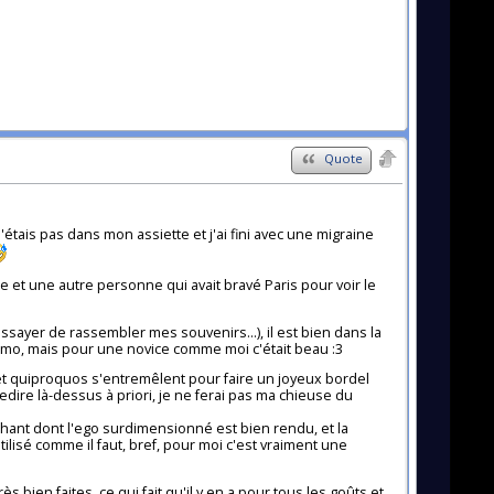
Quote
étais pas dans mon assiette et j'ai fini avec une migraine
te et une autre personne qui avait bravé Paris pour voir le
essayer de rassembler mes souvenirs...), il est bien dans la
-mo, mais pour une novice comme moi c'était beau :3
es et quiproquos s'entremêlent pour faire un joyeux bordel
à redire là-dessus à priori, je ne ferai pas ma chieuse du
hant dont l'ego surdimensionné est bien rendu, et la
ilisé comme il faut, bref, pour moi c'est vraiment une
s bien faites, ce qui fait qu'il y en a pour tous les goûts et