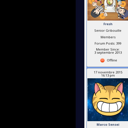
Fresh
Senior Gribouille
Members
Forum Posts: 399
Member Since:
3 septembre 2013
Offline
17 novembre 2015
16:13 pm
Marco Sensei