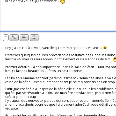
Allez c'est à vous ! Qui commence ?
2
Hey, j'ai réussi à le voir avant de quitter Paris pour les vacances
C'était les quelques heures précédant les résultats des Gobelins donc j'
terrible ^^' mais rassurez-vous, normalement ça ne vient pas du film...
Premier détail qui a son importance : dans la salle on était 3. Moi, ma po
film. ça fait pas beaucoup... j'étais un peu surprise
Le film en lui-même est cool (ça fait quasiment 2 semaines alors je vais 
veine de la série. Techniquement parlant je ne m'y connais pas en stop
L'intrigue est fidèle à l'esprit de la série elle aussi : tous les problèm
qui fini par se résoudre à la fin... de manière satisfaisante, je n'ai rien 
scénar pour le coup !
Il y a aussi des nouveaux persos qui sont super et bien amenés (le méc
chienne aux dents pourries que j'ai vraiment adoré), chaque détail est ut
réussite !
Gros point fort du film aussi : les références à gags innombrables sont trè