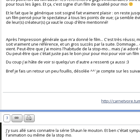
pour tous les âges. Et ça, c'est signe d'un film de qualité pour moi
Et le fait que le générique soit soigné fait vraiment plaisir : on reste j
un film pensé pour le spectateur à tous les points de vue; ça semble év
de leur(s) créateur(s) ça vaut le coup d'être mentionné!
Après l'impression générale que m'a donné le film... C'est très réussi,
soit vraiment une référence, et un gros succès par la suite. Dommage...
vient. Peut-être que j'ai moins l'habitude de la stop-mo... mais j'ai ador
Ou peut-être que c'était juste pas le bon jour pour moi pour voir un film q
Du coup j'ai hâte de voir si quelqu'un d'autre a ressenti ça aussi :3
Bref je fais un retour un peu fouillis, désolée ^^' je compte sur les suiv
http://carnetvore.tu
3
J'y suis allé sans connaitre la série Shaun le mouton. Et ben c'était sy
l'animation ou même de la stop mo.