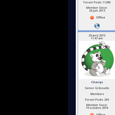
Forum Posts: 11240
Member Since:
26 juin 2013
Offline
29 avril 2015
11:47 am
Charrys
Senior Gribouille
Members
Forum Posts: 243
Member Since:
19 octobre 2014
Offline