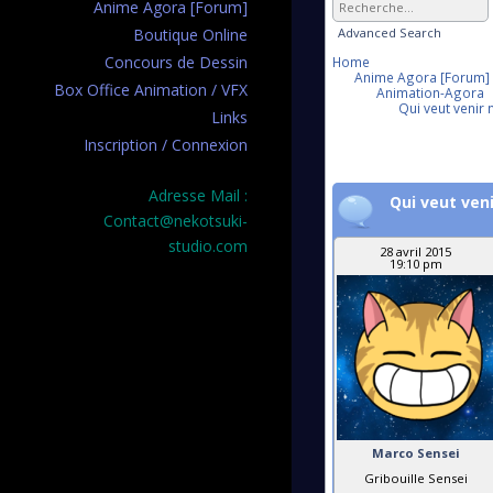
Anime Agora [Forum]
Advanced Search
Boutique Online
Concours de Dessin
Home
Anime Agora [Forum]
Box Office Animation / VFX
Animation-Agora
Qui veut venir
Links
Inscription / Connexion
Adresse Mail :
Qui veut ven
Contact@nekotsuki-
studio.com
28 avril 2015
19:10 pm
Marco Sensei
Gribouille Sensei