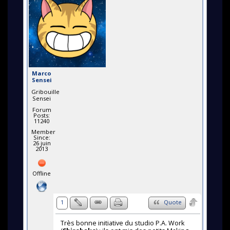
Marco
Sensei
Gribouille
Sensei
Forum
Posts:
11240
Member
Since:
26 juin
2013
Offline
1
Quote
Très bonne initiative du studio P.A. Work