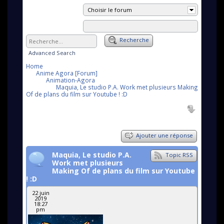
Choisir le forum
Recherche
Advanced Search
Home
Anime Agora [Forum]
Animation-Agora
Maquia, Le studio P.A. Work met plusieurs Making
Of de plans du film sur Youtube ! :D
Ajouter une réponse
Maquia, Le studio P.A.
Topic RSS
Work met plusieurs
Making Of de plans du film sur Youtube
! :D
22 juin
2019
18:27
pm