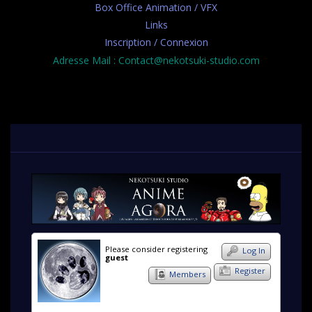
Box Office Animation / VFX
Links
Inscription / Connexion
Adresse Mail : Contact@nekotsuki-studio.com
Please consider registering
Log In
guest
Register
Members