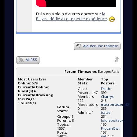
Et il y en a plein d'autres encore sur
la
Playlist dédié à cette petite expérience
.
Ajouter une réponse
All RSS
Forum Timezone:
Europe/Paris
Most Users Ever
Member
Top
Online:
579
Stats:
Posters:
Currently Online:
Guest
Fresh
:
Guest(s)
6
Posters: 147
399
Currently Browsing
Members:
Charrys
:
this Page:
192
243
1
Guest(s)
Moderators:
macromaster_42
:
Forum
0
239
Stats:
Admins: 1
tsatse
:
Groups: 3
234
Forums: 8
lololeboiteux
:
Topics:
160
1557
FrozenOwl
:
Posts:
157
14823
itaf
: 142