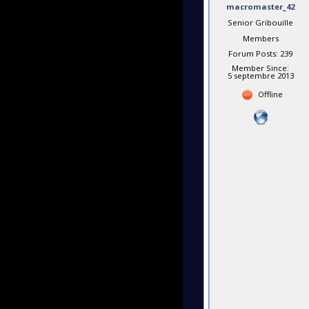
macromaster_42
Senior Gribouille
Members
Forum Posts: 239
Member Since:
5 septembre 2013
Offline