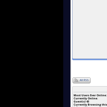
All RSS
Most Users Ever Online
Currently Online:
Guest(s)
43
Currently Browsing this