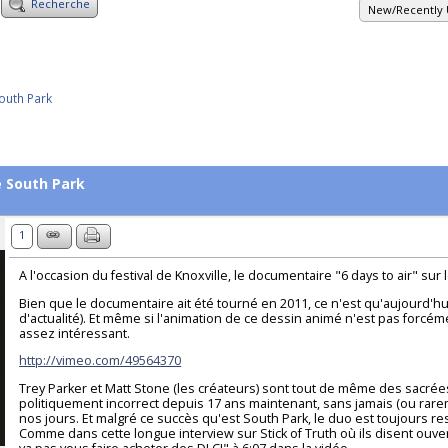
Recherche
New/Recently 
outh Park
 South Park
1
A l'occasion du festival de Knoxville, le documentaire "6 days to air" su
Bien que le documentaire ait été tourné en 2011, ce n'est qu'aujourd'
d'actualité). Et même si l'animation de ce dessin animé n'est pas forcé
assez intéressant.
http://vimeo.com/49564370
Trey Parker et Matt Stone (les créateurs) sont tout de même des sacrées
politiquement incorrect depuis 17 ans maintenant, sans jamais (ou rarem
nos jours. Et malgré ce succès qu'est South Park, le duo est toujours res
Comme dans cette longue interview sur Stick of Truth où ils disent ou