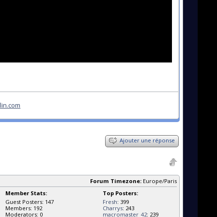
lin.com
Ajouter une réponse
Forum Timezone:
Europe/Paris
Member Stats:
Top Posters:
Guest Posters: 147
Fresh
: 399
Members: 192
Charrys
: 243
Moderators: 0
macromaster_42
: 239