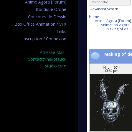
Anime Agora [Forum]
Advanced Search
Boutique Online
Concours de Dessin
Home
Anime Agora [Forum]
Box Office Animation / VFX
Animation-Agora
Making of de S
Links
Inscription / Connexion
Adresse Mail :
Making of de
Contact@nekotsuki-
studio.com
14 juin 2014
13:32 pm