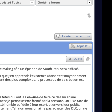
Updated Topics
Choisir le forum
Ajouter une réponse
Topic RSS
Quote
r le making of d'un épisode de South Park sera diffusé.
hui que j'en apprends l'existence (donc c'est moyennement
ment des plus complexes, le processus de sa création est
 têtes qui ont les
couilles
de faire ce dessin animé
ent je pense) n'être freiné par la censure. Un luxe rare de
té humble et fidèle à leur esprit et envers leur public.
vertement "ah non nous on aime pas acheter des DLC, on ne