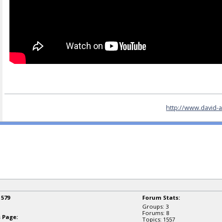
http://www.david-a
:
579
Forum Stats:
Groups: 3
Forums: 8
 Page:
Topics: 1557