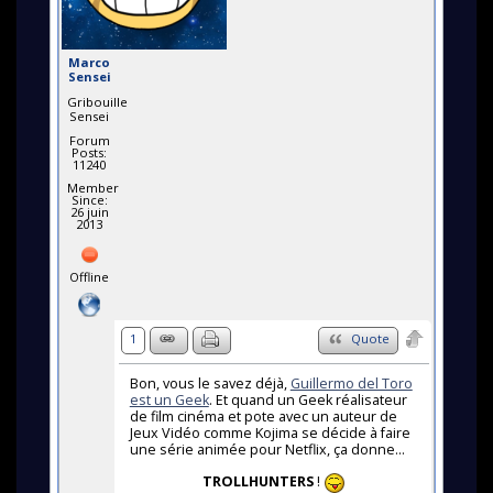
Marco
Sensei
Gribouille
Sensei
Forum
Posts:
11240
Member
Since:
26 juin
2013
Offline
1
Quote
Bon, vous le savez déjà,
Guillermo del Toro
est un Geek
. Et quand un Geek réalisateur
de film cinéma et pote avec un auteur de
Jeux Vidéo comme Kojima se décide à faire
une série animée pour Netflix, ça donne...
TROLLHUNTERS
!