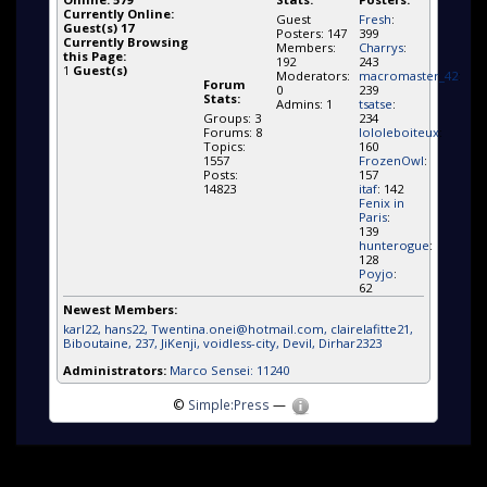
Currently Online:
Guest
Fresh
:
Guest(s)
17
Posters: 147
399
Currently Browsing
Members:
Charrys
:
this Page:
192
243
1
Guest(s)
Moderators:
macromaster_42
:
Forum
0
239
Stats:
Admins: 1
tsatse
:
Groups: 3
234
Forums: 8
lololeboiteux
:
Topics:
160
1557
FrozenOwl
:
Posts:
157
14823
itaf
: 142
Fenix in
Paris
:
139
hunterogue
:
128
Poyjo
:
62
Newest Members:
karl22
, hans22
, Twentina.onei@hotmail.com
, clairelafitte21
,
Biboutaine
, 237
, JiKenji
, voidless-city
, Devil
, Dirhar2323
Administrators:
Marco Sensei: 11240
©
Simple:Press
—