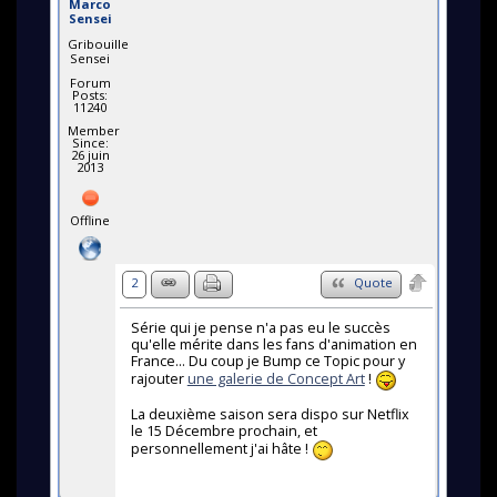
Marco
Sensei
Gribouille
Sensei
Forum
Posts:
11240
Member
Since:
26 juin
2013
Offline
2
Quote
Série qui je pense n'a pas eu le succès
qu'elle mérite dans les fans d'animation en
France... Du coup je Bump ce Topic pour y
rajouter
une galerie de Concept Art
!
La deuxième saison sera dispo sur Netflix
le 15 Décembre prochain, et
personnellement j'ai hâte !