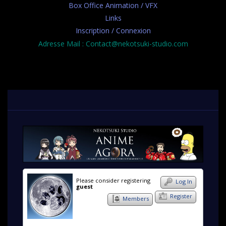
Box Office Animation / VFX
Links
Inscription / Connexion
Adresse Mail : Contact@nekotsuki-studio.com
Please consider registering
Log In
guest
Register
Members