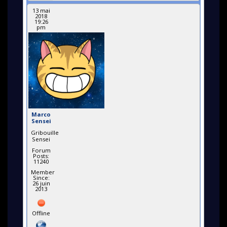
13 mai
2018
19:26
pm
Marco
Sensei
Gribouille
Sensei
Forum
Posts:
11240
Member
Since:
26 juin
2013
Offline