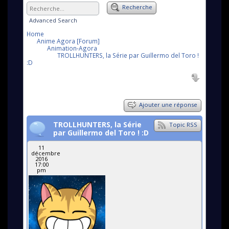
Recherche
Advanced Search
Home
Anime Agora [Forum]
Animation-Agora
TROLLHUNTERS, la Série par Guillermo del Toro !
:D
Ajouter une réponse
TROLLHUNTERS, la Série
Topic RSS
par Guillermo del Toro ! :D
11
décembre
2016
17:00
pm