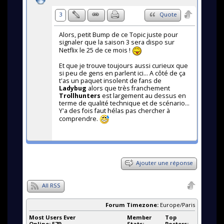
3
Quote
Alors, petit Bump de ce Topic juste pour
signaler que la saison 3 sera dispo sur
Netflix le 25 de ce mois !
Et que je trouve toujours aussi curieux que
si peu de gens en parlent ici... A côté de ça
t'as un paquet insolent de fans de
Ladybug
alors que très franchement
Trollhunters
est largement au dessus en
terme de qualité technique et de scénario...
Y'a des fois faut hélas pas chercher à
comprendre.
Ajouter une réponse
All RSS
Forum Timezone:
Europe/Paris
Most Users Ever
Member
Top
Online:
579
Stats:
Posters: