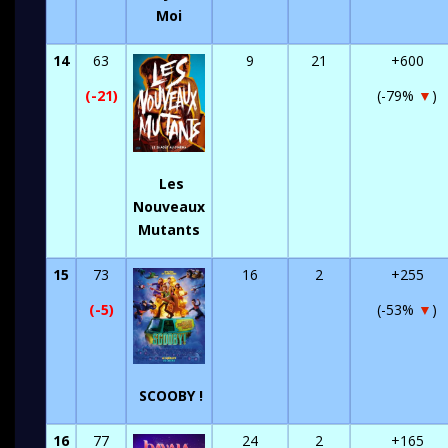
Moi
14
63
9
21
+600
(-21)
(-79%
▼
)
Les
Nouveaux
Mutants
15
73
16
2
+255
(-5)
(-53%
▼
)
SCOOBY !
16
77
24
2
+165