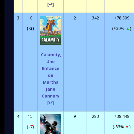
[↵]
3
10
2
342
+78.309
(-3)
(+30%
▲
)
Calamity,
Une
Enfance
de
Martha
Jane
Cannary
[↵]
4
15
9
283
+38.448
(-7)
(-33%
▼
)