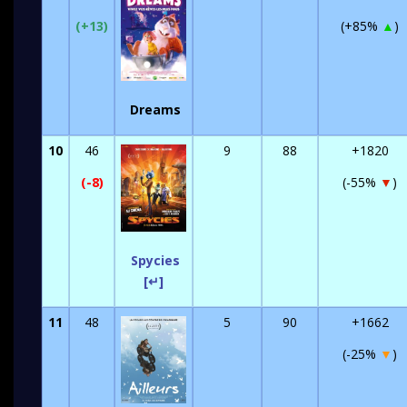
(+13)
(+85%
▲
)
Dreams
10
46
9
88
+1820
(-8)
(-55%
▼
)
Spycies
[↵]
11
48
5
90
+1662
(-25%
▼
)