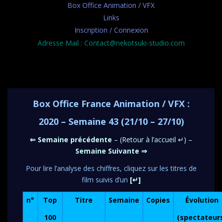
Box Office Animation / VFX
Links
Inscription / Connexion
Adresse Mail : Contact@nekotsuki-studio.com
Box Office France Animation / VFX :
2020 – Semaine 43 (21/10 – 27/10)
⇐ Semai
ne précéde
nte
– (
Retour à l’accueil ↵
) –
Semaine Suivante ⇒
Pour lire l’analyse des chiffres, cliquez sur les titres de
film suivis d’un
[↵]
n°
Top
Titre
Semaine
Copies
Évolution
100
(spectateur