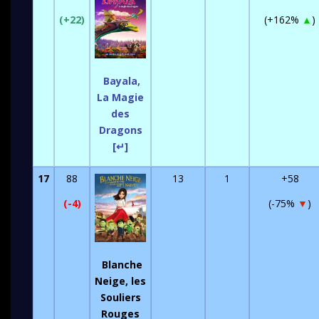
(+22)
(+162%
▲
)
Bayala,
La Magie
des
Dragons
[↵]
17
88
13
1
+58
(-4)
(-75%
▼
)
Blanche
Neige, les
Souliers
Rouges