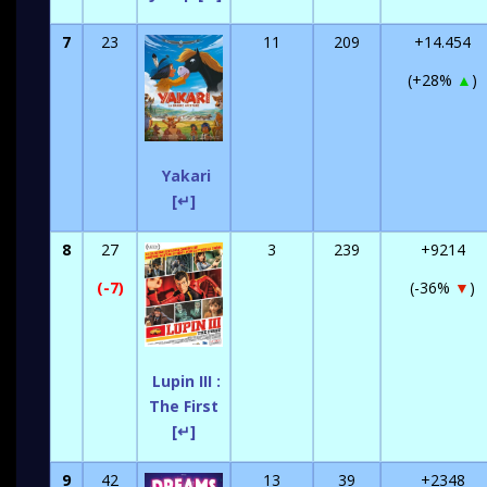
7
23
11
209
+14.454
(+28%
▲
)
Yakari
[↵]
8
27
3
239
+9214
(-7)
(-36%
▼
)
Lupin III :
The First
[↵]
9
42
13
39
+2348