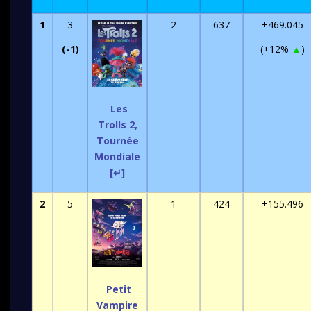
1
3
2
637
+469.045
(-1)
(+12%
▲
)
Les
Trolls 2,
Tournée
Mondiale
[↵]
2
5
1
424
+155.496
Petit
Vampire