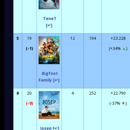
TeneT
[↵]
5
19
12
194
+23.228
(-1)
(+34%
▲
)
Bigfoot
Family [↵]
6
20
4
252
+22.790
(-9)
(-37%
▼
)
Josep [↵]