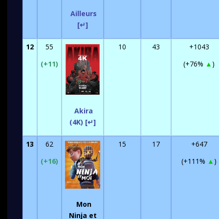
Ailleurs
[↵]
12
55
10
43
+1043
(+11)
(+76%
▲
)
Akira
(4K) [↵]
13
62
15
17
+647
(+16)
(+111%
▲
)
Mon
Ninja et